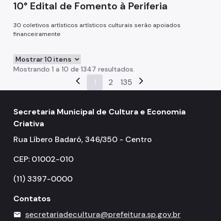
10° Edital de Fomento à Periferia
30 coletivos artísticos artísticos culturais serão apoiados
financeiramente
Mostrando 1 a 10 de 1347 resultados.
arrow_back_ios
1
2
135
arrow_forward_ios
Secretaria Municipal de Cultura e Economia
Criativa
Rua Líbero Badaró, 346/350 - Centro
CEP: 01002-010
(11) 3397-0000
Contatos
secretariadecultura@prefeitura.sp.gov.br
mail