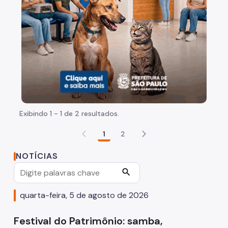
Quadro de Serviços
Acesso à Proteção de Dados Pessoais
A Secretaria
Agenda do Secretário
Fale Conosco
Exibindo 1 - 1 de 2 resultados.
Organização
1
2
Sala de Imprensa
NOTÍCIAS
Circuito de Cultura
search
Editais
quarta-feira, 5 de agosto de 2026
Concursos
Festival do Patrimônio: samba,
Endereços e Serviços