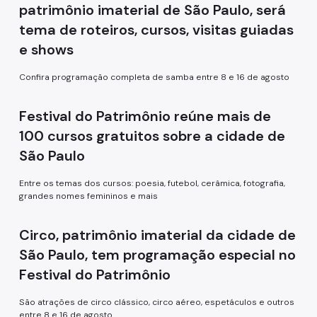
patrimônio imaterial de São Paulo, será
Formação
tema de roteiros, cursos, visitas guiadas
EMIA
e shows
Rede Daora
Confira programação completa de samba entre 8 e 16 de agosto
Piapi
Festival do Patrimônio reúne mais de
Piá
100 cursos gratuitos sobre a cidade de
Vocacional
São Paulo
Jovem Monitor Cultural
Entre os temas dos cursos: poesia, futebol, cerâmica, fotografia,
grandes nomes femininos e mais
Edital de Credenciamento 2026/2027
Circo, patrimônio imaterial da cidade de
Fundação Theatro Municipal
São Paulo, tem programação especial no
Notícias da Cultura
Festival do Patrimônio
Nossos Espaços
São atrações de circo clássico, circo aéreo, espetáculos e outros
entre 8 e 16 de agosto