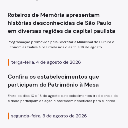
Arquivo Histórico
Bibliotecas
Roteiros de Memória apresentam
histórias desconhecidas de São Paulo
Casas de Cultura
em diversas regiões da capital paulista
Centros Culturais
Programação promovida pela Secretaria Municipal de Cultura e
Museu da Cidade
Economia Criativa é realizada nos dias 15 e 16 de agosto
Praças da Cultura
terça-feira, 4 de agosto de 2026
Teatros
Confira os estabelecimentos que
Theatro Municipal
participam do Patrimônio à Mesa
Urbanismo social
Entre os dias 10 e 16 de agosto, estabelecimentos tradicionais da
Patrimônio Histórico
cidade participam da ação e oferecem benefícios para clientes
Conpresp
segunda-feira, 3 de agosto de 2026
Publicações