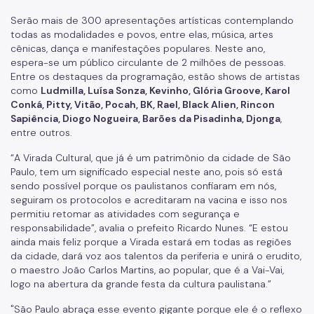
Patrimônio Histórico
Serão mais de 300 apresentações artísticas contemplando
todas as modalidades e povos, entre elas, música, artes
Conpresp
cênicas, dança e manifestações populares. Neste ano,
espera-se um público circulante de 2 milhões de pessoas.
Publicações
Entre os destaques da programação, estão shows de artistas
como
Ludmilla, Luísa Sonza, Kevinho, Glória Groove, Karol
Spcine
Conká, Pitty, Vitão, Pocah, BK, Rael, Black Alien, Rincon
Sapiência, Diogo Nogueira, Barões da Pisadinha, Djonga
,
entre outros.
“A Virada Cultural, que já é um patrimônio da cidade de São
Paulo, tem um significado especial neste ano, pois só está
sendo possível porque os paulistanos confiaram em nós,
seguiram os protocolos e acreditaram na vacina e isso nos
permitiu retomar as atividades com segurança e
responsabilidade”, avalia o prefeito Ricardo Nunes. “E estou
ainda mais feliz porque a Virada estará em todas as regiões
da cidade, dará voz aos talentos da periferia e unirá o erudito,
o maestro João Carlos Martins, ao popular, que é a Vai-Vai,
logo na abertura da grande festa da cultura paulistana.”
"São Paulo abraça esse evento gigante porque ele é o reflexo