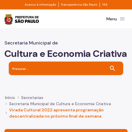
Divisor de acesso à informação
Divisor de transpa
Pular para o Conteúdo principal
Acesso à informação
Transparência São Paulo
156
Prefeitura de São Paulo
menu
Menu
Secretaria Municipal de
Cultura e Economia Criativa
search
Início
Secretarias
Secretaria Municipal de Cultura e Economia Criativa
Virada Cultural 2022 apresenta programação
descentralizada no próximo final de semana