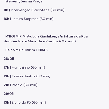
Intervenções na Praça
11h |
Intervenção Bicicloteca (60 min)
16h |
Leitura Surpresa (60 min)
| M’BOI MIRIM. Av. Luiz Gushiken, s/n (altura da Rua
Humberto de Almeida e Rua José Mármol).
| Palco M’Boi Mirim LIBRAS
28/05
17h |
Mumuzinho (60 min)
19h |
Yasmin Santos (60 min)
21h |
Rashid (60 min)
29/05
13h |
Bicho de Pé (60 min)