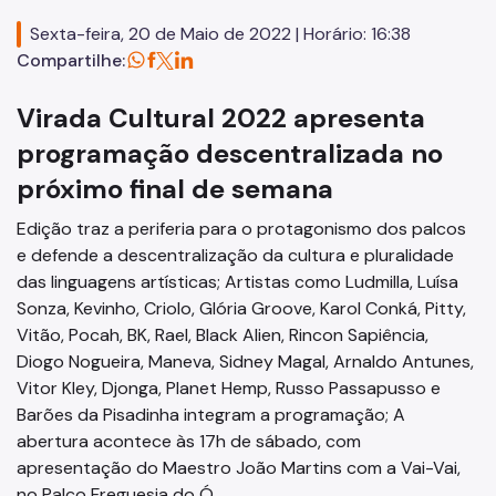
Editais
Sexta-feira, 20 de Maio de 2022 | Horário: 16:38
Concursos
Compartilhe:
Endereços e Serviços
Virada Cultural 2022 apresenta
Formação
programação descentralizada no
próximo final de semana
EMIA
Edição traz a periferia para o protagonismo dos palcos
Rede Daora
e defende a descentralização da cultura e pluralidade
Piapi
das linguagens artísticas; Artistas como Ludmilla, Luísa
Sonza, Kevinho, Criolo, Glória Groove, Karol Conká, Pitty,
Piá
Vitão, Pocah, BK, Rael, Black Alien, Rincon Sapiência,
Diogo Nogueira, Maneva, Sidney Magal, Arnaldo Antunes,
Vocacional
Vitor Kley, Djonga, Planet Hemp, Russo Passapusso e
Jovem Monitor Cultural
Barões da Pisadinha integram a programação; A
abertura acontece às 17h de sábado, com
Edital de Credenciamento 2026/2027
apresentação do Maestro João Martins com a Vai-Vai,
no Palco Freguesia do Ó