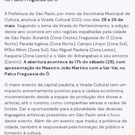
Fundação Theatro Municipal
Notícias da Cultura
A Prefeitura de São Paulo, por meio da Secretaria Municipal de
Cultura, anuncia a Virada Cultural 2022, nos dias
28 e 29 de
Nossos Espaços
maio
. Seguindo o lema da Virada do Pertencimento, a edição
deste ano ocorrerá em oito regiões espalhadas pela cidade
Arquivo Histórico
de São Paulo: Butantã (Zona Oeste), Freguesia do Ó (Zona
Norte), Parada Inglesa (Zona Norte), Campo Limpo (Zona Sul),
Bibliotecas
M'Boi Mirim (Zona Sul), São Miguel Paulista (Zona Leste),
Itaquera (Zona Leste) e o Vale do Anhangabaú e seu entorno
Casas de Cultura
(Centro).
A abertura acontece às 17h do sábado (28), com
apresentação do Maestro João Martins com a Vai-Vai, no
Centros Culturais
Palco Freguesia do Ó.
Museu da Cidade
O maior evento da capital paulista, a Virada Cultural tem um
impacto extremamente positivo para a cadeia econômica,
Praças da Cultura
movimentando desde a equipe de produção dos shows e
artistas, até o turismo, como companhias aéreas e redes de
Teatros
hotéis. Dar a oportunidade para a pluralidade das diversas
linguagens artísticas presentes em São Paulo será o foco
Theatro Municipal
deste evento. Além de um evento que traduz a potência da
cidade, também é responsável pela formação de público e
Urbanismo social
fomento à cultura.