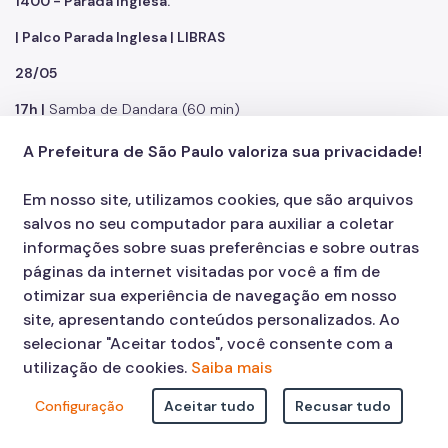
1400 - Parada Inglesa.
| Palco Parada Inglesa | LIBRAS
28/05
17h |
Samba de Dandara (60 min)
19h |
Ana Cañas canta Belchior
A Prefeitura de São Paulo valoriza sua privacidade!
21h |
Criolo (60 min)
Em nosso site, utilizamos cookies, que são arquivos
29/05
salvos no seu computador para auxiliar a coletar
informações sobre suas preferências e sobre outras
13h |
Kevin O Chris (60 min)
páginas da internet visitadas por você a fim de
15h |
Grupo Clareou (60 min)
otimizar sua experiência de navegação em nosso
site, apresentando conteúdos personalizados. Ao
17h |
Filipe Ret (60 min)
selecionar "Aceitar todos", você consente com a
utilização de cookies.
Saiba mais
| Palco Luiz Dumont Villares
Configuração
Aceitar tudo
Recusar tudo
Av. Luiz Dumont Villares, altura do nº 1400 - Parada Inglesa.