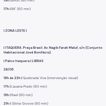
15h |
Bivolt (60 min)
17h |
BK' (60 min)
| ZONA LESTE |
| ITAQUERA. Praça Brasil. Av. Nagib Farah Maluf, s/n (Conjunto
Habitacional José Bonifácio).
| Palco Itaquera | LIBRAS
28/05
18h às 22h |
Quebrada Viva (intervenção visual)
17h |
Lauana Prado (60 min)
19h |
Rael (60 min)
21h |
Glória Groove (60 min)