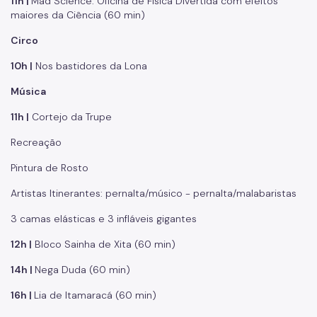
11h |
Mad Science: Oficina de Física Divertida com efeitos
maiores da Ciência (60 min)
Circo
10h |
Nos bastidores da Lona
Música
11h |
Cortejo da Trupe
Recreação
Pintura de Rosto
Artistas Itinerantes: pernalta/músico - pernalta/malabaristas
3 camas elásticas e 3 infláveis gigantes
12h |
Bloco Sainha de Xita (60 min)
14h |
Nega Duda (60 min)
16h |
Lia de Itamaracá (60 min)