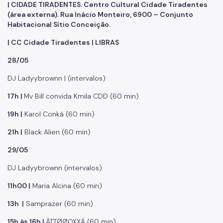
| CIDADE TIRADENTES. Centro Cultural Cidade Tiradentes
(área externa). Rua Inácio Monteiro, 6900 – Conjunto
Habitacional Sítio Conceição.
| CC Cidade Tiradentes | LIBRAS
28/05
DJ Ladyybrownn | (intervalos)
17h |
Mv Bill convida Kmila CDD (60 min)
19h |
Karol Conká (60 min)
21h |
Black Alien (60 min)
29/05
DJ Ladyybrownn (intervalos)
11h00 |
Maria Alcina (60 min)
13h |
Samprazer (60 min)
15h às 16h |
ÀTTØØOXXÁ (60 min)