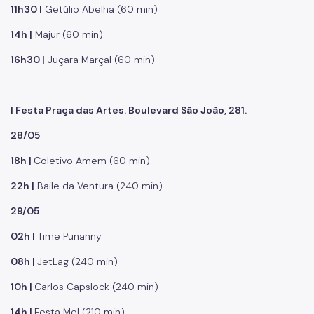
11h30 |
Getúlio Abelha (60 min)
14h |
Majur (60 min)
16h30 |
Juçara Marçal (60 min)
| Festa Praça das Artes. Boulevard São João, 281.
28/05
18h |
Coletivo Amem (60 min)
22h |
Baile da Ventura (240 min)
29/05
02h |
Time Punanny
08h |
JetLag (240 min)
10h |
Carlos Capslock (240 min)
14h |
Festa Mel (210 min)