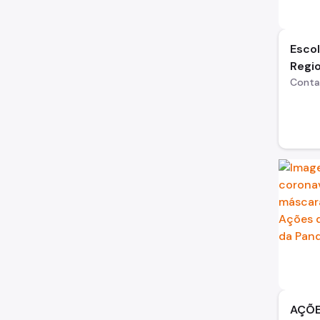
Esco
Regi
Conta
AÇÕE