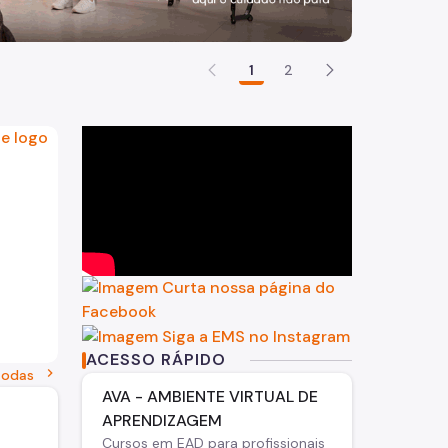
1
2
ACESSO RÁPIDO
 logo institucional, logo do SUS e logo da Cidade de São 
chevron_right
todas
AVA - AMBIENTE VIRTUAL DE
APRENDIZAGEM
Cursos em EAD para profissionais