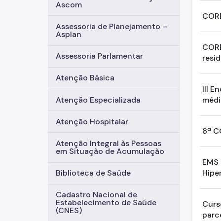
Ascom
CORE
Assessoria de Planejamento –
Asplan
CORE
Assessoria Parlamentar
resid
Atenção Básica
III 
médi
Atenção Especializada
Atenção Hospitalar
8ª C
Atenção Integral às Pessoas
em Situação de Acumulação
EMS 
Hipe
Biblioteca de Saúde
Cadastro Nacional de
Estabelecimento de Saúde
Curs
(CNES)
parc