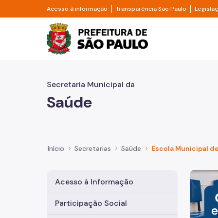
Pular para o Conteúdo principal
Divisor de acesso à informação
Divisor d
Acesso à informação
Transparência São Paulo
Legisla
Prefeitura de São Pa
Secretaria Municipal da
Saúde
Início
Secretarias
Saúde
Escola Municipal d
Imagem 
Acesso à Informação
Participação Social