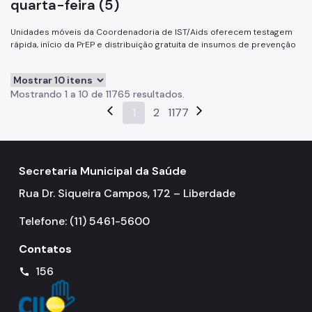
quarta-feira (5)
Unidades móveis da Coordenadoria de IST/Aids oferecem testagem
rápida, início da PrEP e distribuição gratuita de insumos de prevenção
Mostrando 1 a 10 de 11765 resultados.
arrow_back_ios
1
2
1177
arrow_forward_ios
Secretaria Municipal da Saúde
Rua Dr. Siqueira Campos, 172 – Liberdade
Telefone: (11) 5461-5600
Contatos
156
call