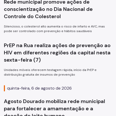
Rede municipal promove ações de
conscientização no Dia Nacional de
Infecções Sexualmente Transmissíveis - IST/AIDS
Controle do Colesterol
Epidemiologia e Informação - CEInfo
Silencioso, o colesterol alto aumenta o risco de infarto e AVC, mas
Escola Municipal de Saúde - EMS
pode ser controlado com prevenção e hábitos saudáveis
Gestão de Pessoas
PrEP na Rua realiza ações de prevenção ao
Gestão Participativa
HIV em diferentes regiões da capital nesta
Hospital do Servidor Público Municipal
sexta-feira (7)
Judicialização da Saúde
Unidades móveis oferecem testagem rápida, início da PrEP e
distribuição gratuita de insumos de prevenção
Licitações e Compras Públicas
quinta-feira, 6 de agosto de 2026
Atas de Registro de Preços
Editais / Consulta Pública
Agosto Dourado mobiliza rede municipal
para fortalecer a amamentação e a
Manuais de Identidade Visual
doação de leite humano