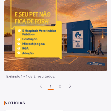
Acesso à Informação
Imagem de um cachorro caramelo e uma gata rajada, olha
Participação Social
Quadro de Serviços
Acesso à Proteção de Dados Pessoais
Organização
Quem é quem
Coordenadorias de Saúde
Supervisões de Saúde
Exibindo 1 - 1 de 2 resultados.
Estabelecimentos e Serviços de Saúde
1
2
Missão, Visão e Valores
Agenda do Secretário
NOTÍCIAS
Assessoria de Comunicação - Ascom