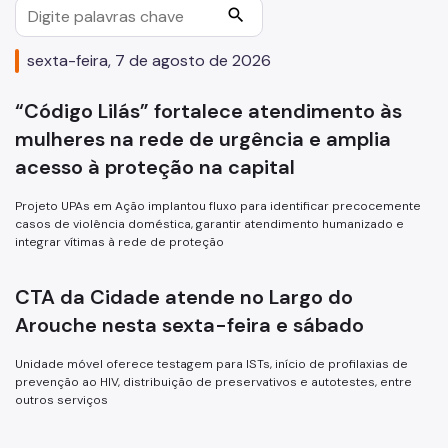
search
Assessoria de Planejamento – Asplan
sexta-feira, 7 de agosto de 2026
Assessoria Parlamentar
Atenção Básica
“Código Lilás” fortalece atendimento às
mulheres na rede de urgência e amplia
Atenção Especializada
acesso à proteção na capital
Atenção Hospitalar
Projeto UPAs em Ação implantou fluxo para identificar precocemente
Atenção Integral às Pessoas em Situação de Acumulação
casos de violência doméstica, garantir atendimento humanizado e
integrar vítimas à rede de proteção
Biblioteca de Saúde
Cadastro Nacional de Estabelecimento de Saúde (CNES)
CTA da Cidade atende no Largo do
Arouche nesta sexta-feira e sábado
Comitê de Ética em Pesquisa com Seres Humanos
Unidade móvel oferece testagem para ISTs, início de profilaxias de
Conselho Municipal de Saúde
prevenção ao HIV, distribuição de preservativos e autotestes, entre
outros serviços
Coordenadoria de Controle Interno
Coordenadoria de Informação em Saúde