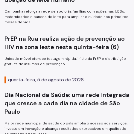
Notícias
Campanha reforça a rede de apoio às famílias com ações nas UBSs,
Ouvidoria
maternidades e bancos de leite para ampliar o cuidado nos primeiros
meses de vida
Proteção de Dados e Privacidade
SAMU 192
PrEP na Rua realiza ação de prevenção ao
HIV na zona leste nesta quinta-feira (6)
Tecnologia da Informação e Comunicação
Unidade móvel oferece testagem rápida, início da PrEP e distribuição
Vigilância em Saúde
gratuita de insumos de prevenção
quarta-feira, 5 de agosto de 2026
Dia Nacional da Saúde: uma rede integrada
que cresce a cada dia na cidade de São
Paulo
Maior rede municipal de saúde do país amplia o acesso aos serviços,
investe em inovação e alcança resultados expressivos em qualidade