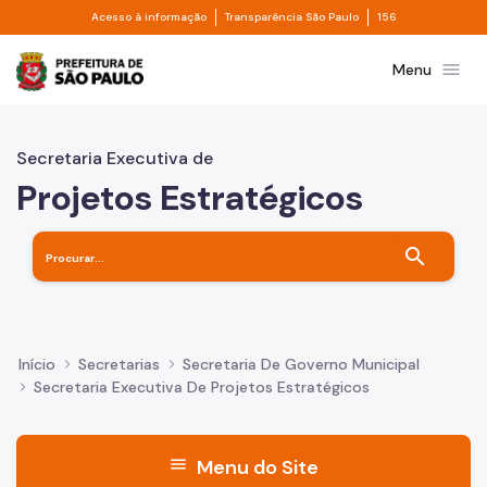
Divisor de acesso à informação
Divisor de transpa
Pular para o Conteúdo principal
Acesso à informação
Transparência São Paulo
156
Prefeitura de São Paulo
menu
Menu
Secretaria Executiva de
Projetos Estratégicos
search
Início
Secretarias
Secretaria De Governo Municipal
Secretaria Executiva De Projetos Estratégicos
menu
Menu do Site