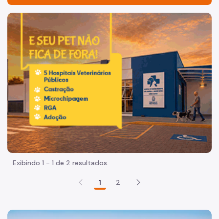
Acesso à Informação
Imagem de um cachorro caramelo e uma gata rajada, olha
Participação Social
Quadro de Serviços
Projetos Estratégicos
Programa Redenção
Primeira Infância
Núcleo de Articulação Intersetorial pela Prevenção e
Enfrentamento às Violências contra Criança e
Adolescente - NEVICA
Programa Reencontro
Exibindo 1 - 1 de 2 resultados.
Notícias
1
2
Lei Geral de Proteção de Dados
Cena aberta de uso de drogas: como chegamos até aqui