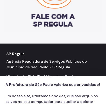
SP Regula
Agência Reguladora de Serviços Públicos do
Município de São Paulo - SP Regula
Viaduto do Chá, 15 - 12º andar / Centro
A Prefeitura de São Paulo valoriza sua privacidade!
Contatos
55 11 3396.7900
call
Em nosso site, utilizamos cookies, que são arquivos
salvos no seu computador para auxiliar a coletar