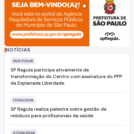
Gerências
arrow_back_ios
arrow_forward_ios
Iluminação Pública
Saneamento Ambiental
Serviços Funerários e Cemiteriais
ta de lixo com layout dividido em duas áreas. À esquerda,
Banner institucional da SP Re
NOTÍCIAS
Abastecimento e Lazer
31/07/2026
Contatos
SP Regula participa ativamente da
Ouvidoria
transformação do Centro com assinatura do PPP
da Esplanada Liberdade
Notícias
17/06/2026
SP Regula realiza palestra sobre gestão de
resíduos para profissionais da saúde
07/06/2026