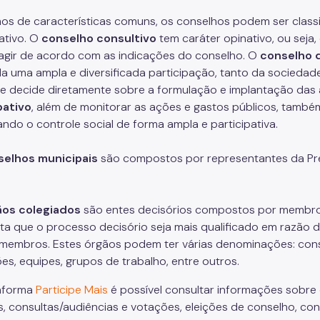
os de características comuns, os conselhos podem ser classif
ativo. O
conselho consultivo
tem caráter opinativo, ou seja
agir de acordo com as indicações do conselho. O
conselho d
 uma ampla e diversificada participação, tanto da sociedade
ue decide diretamente sobre a formulação e implantação das
pativo
, além de monitorar as ações e gastos públicos, também
ndo o controle social de forma ampla e participativa.
selhos municipais
são compostos por representantes da Pre
ãos colegiados
são entes decisórios compostos por membros
lita que o processo decisório seja mais qualificado em razão 
membros. Estes órgãos podem ter várias denominações: consel
es, equipes, grupos de trabalho, entre outros.
taforma
Participe Mais
é possível consultar informações sobre
s, consultas/audiências e votações, eleições de conselho, c