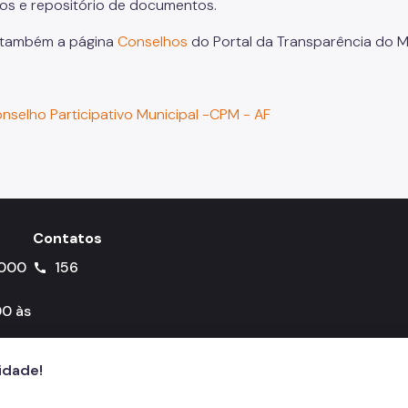
os e repositório de documentos.
 também a página
Conselhos
do Portal da Transparência do M
nselho Participativo Municipal -CPM - AF
Contatos
-000
156
call
0 às
cidade!