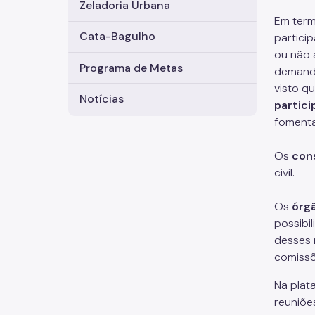
Zeladoria Urbana
Em term
Cata-Bagulho
particip
ou não 
Programa de Metas
demanda
visto q
Notícias
partici
fomenta
Os
con
civil.
Os
órg
possibi
desses 
comissõ
Na pla
reuniõe