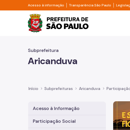
Pular para o Conteúdo principal
Divisor de acesso à informação
Divisor d
Acesso à informação
Transparência São Paulo
Legisla
Prefeitura de São Pa
Subprefeitura
Aricanduva
Início
Subprefeituras
Aricanduva
Participação
Imagem 
Acesso à Informação
Participação Social