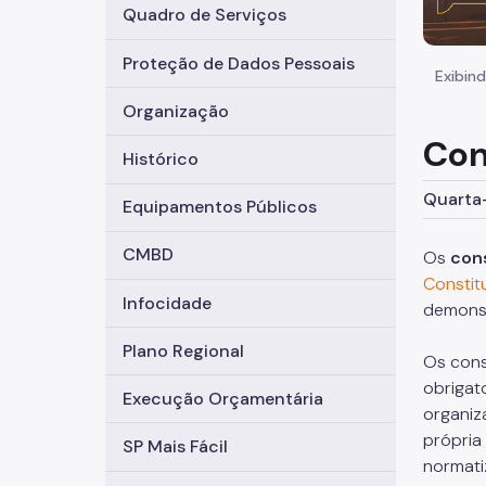
Quadro de Serviços
Proteção de Dados Pessoais
Exibind
Organização
Con
Histórico
Quarta-
Equipamentos Públicos
CMBD
Os
con
Constit
Infocidade
demonst
Plano Regional
Os cons
obrigat
Execução Orçamentária
organi
própria
SP Mais Fácil
normati