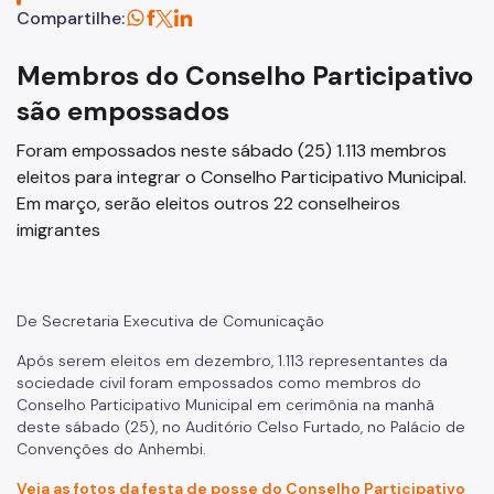
Plano Regional
Compartilhe:
Execução Orçamentária
Membros do Conselho Participativo
Licitações
são empossados
SP Mais Fácil
Foram empossados neste sábado (25) 1.113 membros
eleitos para integrar o Conselho Participativo Municipal.
Zeladoria Urbana
Em março, serão eleitos outros 22 conselheiros
Cata-Bagulho
imigrantes
Termos de Cooperação
Casa de Cultura
De Secretaria Executiva de Comunicação
Programa de Metas
Após serem eleitos em dezembro, 1.113 representantes da
sociedade civil foram empossados como membros do
Notícias
Conselho Participativo Municipal em cerimônia na manhã
deste sábado (25), no Auditório Celso Furtado, no Palácio de
Convenções do Anhembi.
Veja as fotos da festa de posse do Conselho Participativo