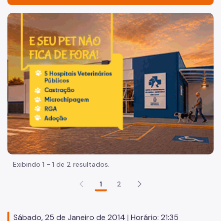
Acesso à Informação
Imagem de um cachorro caramelo e uma gata rajada, olha
Participação Social
Quadro de Serviços
Acesso à Proteção de Dados Pessoais
Organização
Quem é Quem
Agenda do Subprefeito
Histórico
Exibindo 1 - 1 de 2 resultados.
Dados
1
2
Equipamentos Públicos
Infocidade
Sábado, 25 de Janeiro de 2014 | Horário: 21:35