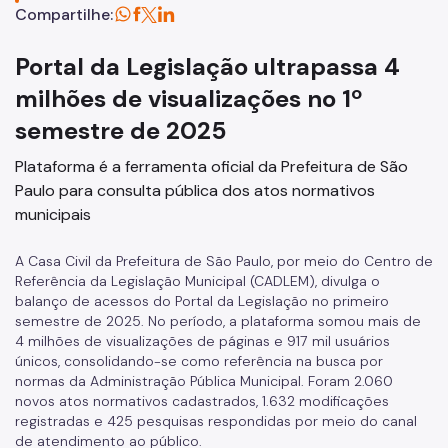
Compartilhe:
Conselho Municipal de Administração Pública (COMAP)
Atas do COMAP
Portal da Legislação ultrapassa 4
milhões de visualizações no 1º
Proteção de Dados Pessoais e Privacidade
semestre de 2025
Plataforma é a ferramenta oficial da Prefeitura de São
Paulo para consulta pública dos atos normativos
municipais
A Casa Civil da Prefeitura de São Paulo, por meio do Centro de
Referência da Legislação Municipal (CADLEM), divulga o
balanço de acessos do Portal da Legislação no primeiro
semestre de 2025. No período, a plataforma somou mais de
4 milhões de visualizações de páginas e 917 mil usuários
únicos, consolidando-se como referência na busca por
normas da Administração Pública Municipal. Foram 2.060
novos atos normativos cadastrados, 1.632 modificações
registradas e 425 pesquisas respondidas por meio do canal
de atendimento ao público.