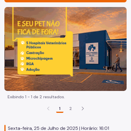
Acesso à Informação
Imagem de um cachorro caramelo e uma gata rajada, olha
Participação Social
Quadro de Serviços
A Casa Civil
Quem é Quem
Agenda do Secretário-Chefe
Coordenadoria de Ações Municipais (CAM)
Coordenadoria de Participação Social (CPS)
Exibindo 1 - 1 de 2 resultados.
Conselho Participativo Municipal
1
2
Assessoria de Planejamento (ASPLAN)
Coordenadoria de Interlocução Governamental (CIG)
Sexta-feira, 25 de Julho de 2025 | Horário: 16:01