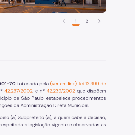
1
2
001-70
foi criada pela
(ver em link) lei 13.399 de
nº
42.237/2002
, e nº
42.239/2002
que dispõem
nicípio de São Paulo, estabelece procedimentos
nções da Administração Direta Municipal.
pelo (a) Subprefeito (a), a quem cabe a decisão,
 respeitada a legislação vigente e observadas as