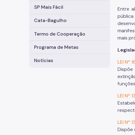
SP Mais Fácil
Entre a
públic
Cata-Bagulho
desenvo
manifes
Termo de Cooperação
mais pr
Programa de Metas
Legisla
Notícias
LEI Nº 
Dispõe 
extinçã
funções
LEI Nº 
Estabel
respect
LEI Nº 
Dispõe 