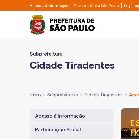
Pular para o Conteúdo principal
Divisor de acesso à informação
Divisor d
Acesso à informação
Transparência São Paulo
Legisla
Prefeitura de São Pa
Subprefeitura
Cidade Tiradentes
Início
Subprefeituras
Cidade Tiradentes
Aces
Imagem 
Acesso à Informação
Participação Social