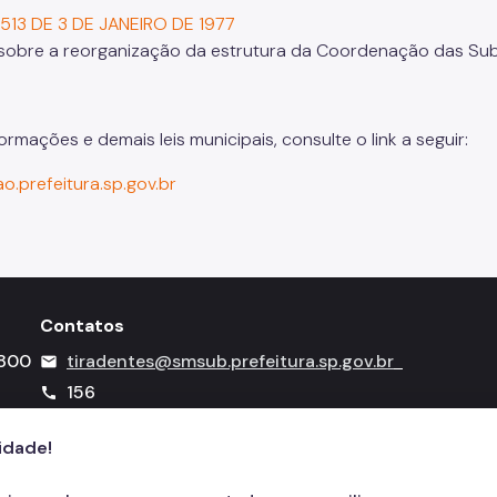
8.513 DE 3 DE JANEIRO DE 1977
sobre a reorganização da estrutura da Coordenação das Subp
ormações e demais leis municipais, consulte o link a seguir:
ao.prefeitura.sp.gov.br
Contatos
-800
tiradentes@smsub.prefeitura.sp.gov.br
mail
156
call
cidade!