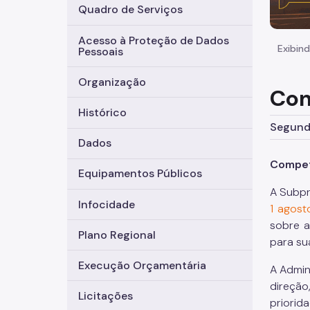
Quadro de Serviços
Acesso à Proteção de Dados
Exibind
Pessoais
Organização
Com
Histórico
Segunda
Dados
Competê
Equipamentos Públicos
A Subpr
Infocidade
1 agos
sobre a
Plano Regional
para su
Execução Orçamentária
A Admin
direção
Licitações
priorid