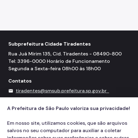
Subprefeitura Cidade Tiradentes
Rua Juá Mirim 135, Cid. Tiradentes - 08490-800
Tel: 3396-0000 Horário de Funcionamento
Segunda a Sexta-feira 08h00 às 18h00
Contatos
tiradentes@smsub.prefeitura.sp.gov.br
mail
156
call
A Prefeitura de São Paulo valoriza sua privacidade!
Em nosso site, utilizamos cookies, que são arquivos
salvos no seu computador para auxiliar a coletar
informações sobre suas preferências e sobre outras