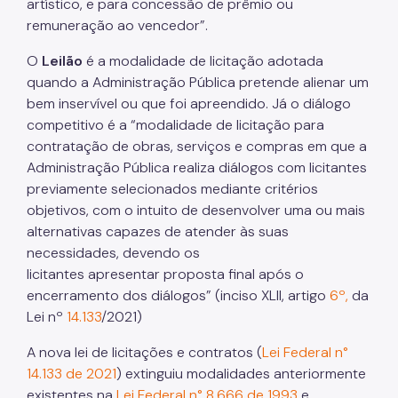
artístico, e para concessão de prêmio ou
remuneração ao vencedor”.
O
Leilão
é a modalidade de licitação adotada
quando a Administração Pública pretende alienar um
bem inservível ou que foi apreendido. Já o diálogo
competitivo é a “modalidade de licitação para
contratação de obras, serviços e compras em que a
Administração Pública realiza diálogos com licitantes
previamente selecionados mediante critérios
objetivos, com o intuito de desenvolver uma ou mais
alternativas capazes de atender às suas
necessidades, devendo os
licitantes apresentar proposta final após o
encerramento dos diálogos” (inciso XLII, artigo
6º,
da
Lei nº
14.133
/2021)
A nova lei de licitações e contratos (
Lei Federal n°
14.133 de 2021
) extinguiu modalidades anteriormente
existentes na
Lei Federal n° 8.666 de 1993
e