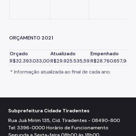
ORÇAMENTO 2021
Orçado
Atualizado
Empenhado
Li
R$32.393.033,00
R$29.925.535,59
R$28.760.657,94
R$
* Informação atualizada ao final de cada ano.
Subprefeitura Cidade Tiradentes
Rua Juá Mirim 135, Cid. Tiradentes - 08490-800
Tel: 3396-0000 Horário de Funcionamento
Segunda a Sexta-feira 08h00 às 18h00