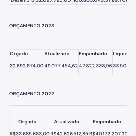
Dezembro
32.067.765,00
100.805.043,51
89.706.43
ORÇAMENTO 2023
Orçado
Atualizado
Empenhado
Liquidad
32.692.874,00
49.077.454,62
47.822.338,96
33.503.2
ORÇAMENTO 2022
Orçado
Atualizado
Empenhado
Li
R$33.685.683,00
R$42.626.512,85
R$40.172.207.90
R$