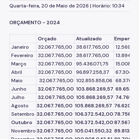
Quarta-feira, 20 de Maio de 2026 | Horário: 10:34
SP Mais Fácil
ORÇAMENTO - 2024
Cata-Bagulho
Termo de Cooperação
Orçado
Atualizado
Empenha
Janeiro
32.067.765,00
38.617.765,00
12.569.66
Programa de Metas
Fevereiro
32.067.765,00
38.617.765,00
13.894.32
Notícias
Março
32.067.765,00
95.436.071,75
15.008.19
Abril
32.067.765,00
96.897.258,37
67.304.4
Maio
32.067.765,00
102.855.858,06
68.376.57
Junho
32.067.765,00
103.868.269,57
69.653.4
Julho
32.067.765,00
105.868.269,57
74.769.0
Agosto
32.067.765,00
105.868.269,57
76.620.77
Setembro
32.067.765,00
106.372.542,00
78.756.20
Outubro
32.067.765,00
106.372.542,00
87.567.43
Novembro
32.067.765,00
105.041.550,32
89.813.23