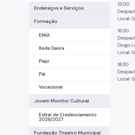
15:00
Endereços e Serviços
Despach
Local: 
Formação
16:30
EMIA
Despach
Diogo L
Rede Daora
Local: 
Piapi
18:30
Despach
Piá
Local: 
Vocacional
Jovem Monitor Cultural
Edital de Credenciamento
2026/2027
Fundação Theatro Municipal