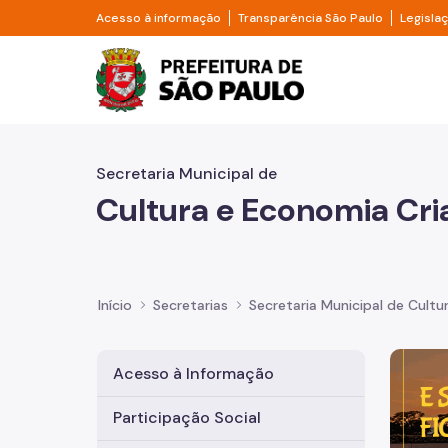
Pular para o Conteúdo principal
Divisor de acesso à informação
Divisor d
Acesso à informação
Transparência São Paulo
Legisla
Prefeitura de São Pa
Secretaria Municipal de
Cultura e Economia Cri
Início
Secretarias
Secretaria Municipal de Cultu
Imagem 
Acesso à Informação
Participação Social