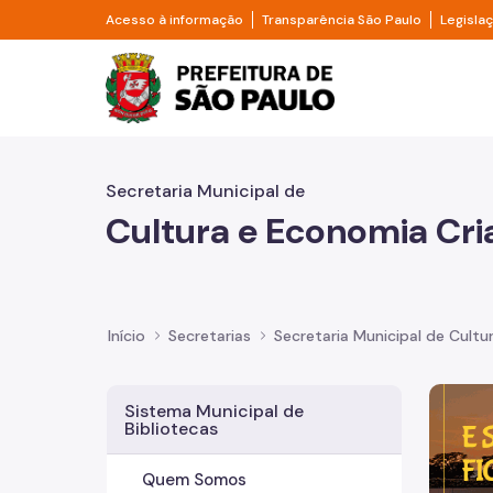
Pular para o Conteúdo principal
Divisor de acesso à informação
Divisor d
Acesso à informação
Transparência São Paulo
Legisla
Prefeitura de São Pa
Secretaria Municipal de
Cultura e Economia Cri
Início
Secretarias
Secretaria Municipal de Cultu
Imagem 
Sistema Municipal de
Bibliotecas
Quem Somos