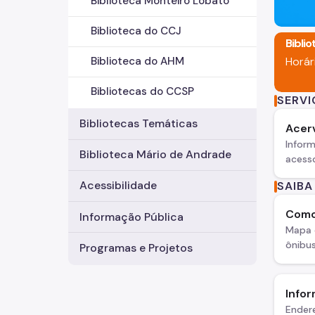
Biblioteca Monteiro Lobato
Biblioteca do CCJ
Bibli
Horár
Biblioteca do AHM
Bibliotecas do CCSP
SERV
Bibliotecas Temáticas
Acer
Infor
Biblioteca Mário de Andrade
acesso
Acessibilidade
SAIBA
Como
Informação Pública
Mapa 
ônibus
Programas e Projetos
Infor
Endere