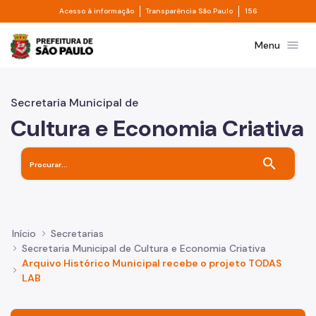
Divisor de acesso à informação
Divisor de transpa
Pular para o Conteúdo principal
Acesso à informação
Transparência São Paulo
156
Prefeitura de São Paulo
menu
Menu
Secretaria Municipal de
Cultura e Economia Criativa
search
Início
Secretarias
Secretaria Municipal de Cultura e Economia Criativa
Arquivo Histórico Municipal recebe o projeto TODAS
LAB