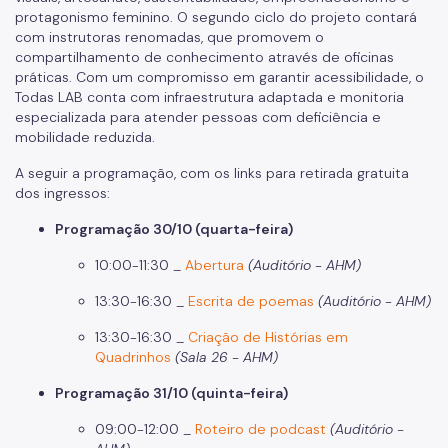
Fundação Theatro Municipal
protagonismo feminino. O segundo ciclo do projeto contará
com instrutoras renomadas, que promovem o
Notícias da Cultura
compartilhamento de conhecimento através de oficinas
práticas. Com um compromisso em garantir acessibilidade, o
Nossos Espaços
Todas LAB conta com infraestrutura adaptada e monitoria
especializada para atender pessoas com deficiência e
Arquivo Histórico
mobilidade reduzida.
Bibliotecas
A seguir a programação, com os links para retirada gratuita
dos ingressos:
Casas de Cultura
Programação 30/10 (quarta-feira)
Centros Culturais
10:00-11:30 _
Abertura
(Auditório - AHM)
Museu da Cidade
13:30-16:30 _
Escrita de poemas
(Auditório - AHM)
Praças da Cultura
13:30-16:30 _
Criação de Histórias em
Teatros
Quadrinhos
(Sala 26 - AHM)
Theatro Municipal
Programação 31/10 (quinta-feira)
Urbanismo social
09:00-12:00 _
Roteiro de podcast
(Auditório -