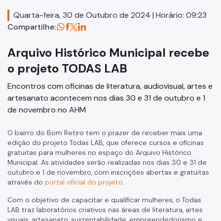
Editais
Quarta-feira, 30 de Outubro de 2024 | Horário: 09:23
Concursos
Compartilhe:
Endereços e Serviços
Arquivo Histórico Municipal recebe
Formação
o projeto TODAS LAB
Encontros com oficinas de literatura, audiovisual, artes e
EMIA
artesanato acontecem nos dias 30 e 31 de outubro e 1
Rede Daora
de novembro no AHM
Piapi
O bairro do Bom Retiro tem o prazer de receber mais uma
Piá
edição do projeto Todas LAB, que oferece cursos e oficinas
gratuitas para mulheres no espaço do Arquivo Histórico
Vocacional
Municipal. As atividades serão realizadas nos dias 30 e 31 de
outubro e 1 de novembro, com inscrições abertas e gratuitas
Jovem Monitor Cultural
através do
portal oficial do projeto
.
Com o objetivo de capacitar e qualificar mulheres, o Todas
Edital de Credenciamento 2026/2027
LAB traz laboratórios criativos nas áreas de literatura, artes
visuais, artesanato, sustentabilidade, empreendedorismo e