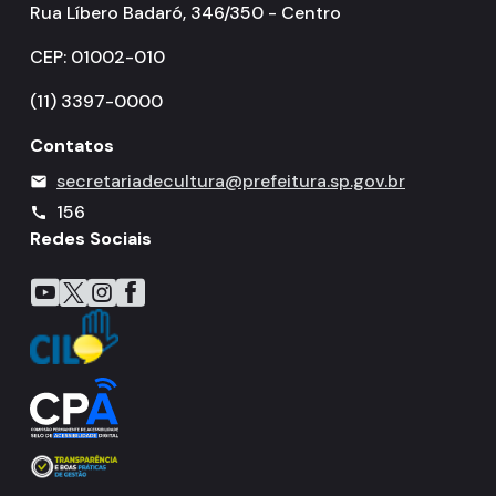
Rua Líbero Badaró, 346/350 - Centro
CEP: 01002-010
(11) 3397-0000
Contatos
secretariadecultura@prefeitura.sp.gov.br
mail
156
call
Redes Sociais
Icone do YouTube
Icone do X
Icone do Instagram
Icone do Facebook
Icone do Flickr