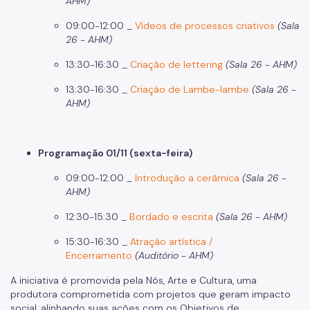
AHM)
Patrimônio Histórico
09:00-12:00 _
Vídeos de processos criativos
(Sala
26 - AHM)
Conpresp
13:30-16:30 _
Criação de lettering
(Sala 26 - AHM)
Publicações
13:30-16:30 _
Criação de Lambe-lambe
(Sala 26 -
Spcine
AHM)
Programação 01/11 (sexta-feira)
09:00-12:00 _
Introdução a cerâmica
(Sala 26 -
AHM)
12:30-15:30 _
Bordado e escrita
(Sala 26 - AHM)
15:30-16:30 _
Atração artística /
Encerramento
(Auditório - AHM)
A iniciativa é promovida pela Nós, Arte e Cultura, uma
produtora comprometida com projetos que geram impacto
social, alinhando suas ações com os Objetivos de