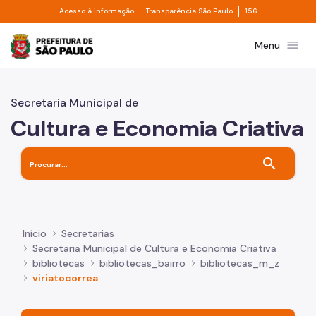
Divisor de acesso à informação
Divisor de transpa
Pular para o Conteúdo principal
Acesso à informação
Transparência São Paulo
156
Prefeitura de São Paulo
menu
Menu
Secretaria Municipal de
Cultura e Economia Criativa
search
Início
Secretarias
Secretaria Municipal de Cultura e Economia Criativa
bibliotecas
bibliotecas_bairro
bibliotecas_m_z
viriatocorrea