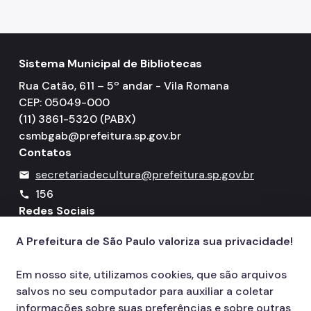
Sistema Municipal de Bibliotecas
Rua Catão, 611 – 5º andar - Vila Romana
CEP: 05049-000
(11) 3861-5320 (PABX)
csmbgab@prefeitura.sp.gov.br
Contatos
secretariadecultura@prefeitura.sp.gov.br
mail
156
call
Redes Sociais
A Prefeitura de São Paulo valoriza sua privacidade!
Icone do YouTube
Icone do X
Icone do Instagram
Icone do Facebook
Icone do Flickr
Em nosso site, utilizamos cookies, que são arquivos
salvos no seu computador para auxiliar a coletar
informações sobre suas preferências e sobre outras