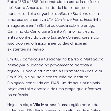
Entre 1883 e 1886 foi construída a estrada de ferro
até Santo Amaro, partindo da Liberdade; seu
construtor foi o engenheiro
Alberto Kuhlman
e sua
empresa se chamava
Cia. Carris de Ferro
. Essa linha,
inaugurada em 1886, foi colocada sobre o antigo
Caminho do Carro para Santo Amaro, no trecho
então conhecido como
Estrada do Fagundes
e com
isso ocorreu o fracionamento das chácaras
existentes na região.
Em 1887 começou a funcionar no bairro o
Matadouro
Municipal
, ajudando no povoamento de toda a
região. O local é atualmente a
Cinemateca Brasileira
.
Em 1928, iniciou-se a construção do Instituto
Biológico, concluída em 1945. Um de seus principais
objetivos foi o controle de uma praga que infestava
os cafezais.
Hoje em dia, a
Vila Mariana
é uma região nobre da
cidade de São Paulo, possui uma alta renda média e