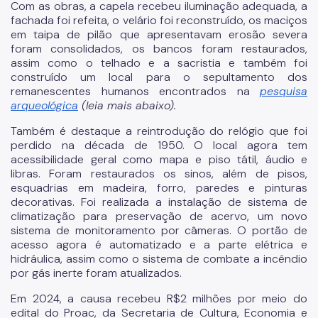
Fundação Theatro Municipal
Com as obras, a capela recebeu iluminação adequada, a
fachada foi refeita, o velário foi reconstruído, os maciços
Notícias da Cultura
em taipa de pilão que apresentavam erosão severa
foram consolidados, os bancos foram restaurados,
Nossos Espaços
assim como o telhado e a sacristia e também foi
construído um local para o sepultamento dos
Arquivo Histórico
remanescentes humanos encontrados na
pesquisa
arqueológica
(leia mais abaixo).
Bibliotecas
Também é destaque a reintrodução do relógio que foi
Casas de Cultura
perdido na década de 1950. O local agora tem
acessibilidade geral como mapa e piso tátil, áudio e
Centros Culturais
libras. Foram restaurados os sinos, além de pisos,
esquadrias em madeira, forro, paredes e pinturas
Museu da Cidade
decorativas. Foi realizada a instalação de sistema de
climatização para preservação de acervo, um novo
Praças da Cultura
sistema de monitoramento por câmeras. O portão de
acesso agora é automatizado e a parte elétrica e
Teatros
hidráulica, assim como o sistema de combate a incêndio
por gás inerte foram atualizados.
Theatro Municipal
Em 2024, a causa recebeu R$2 milhões por meio do
Urbanismo social
edital do Proac, da Secretaria de Cultura, Economia e