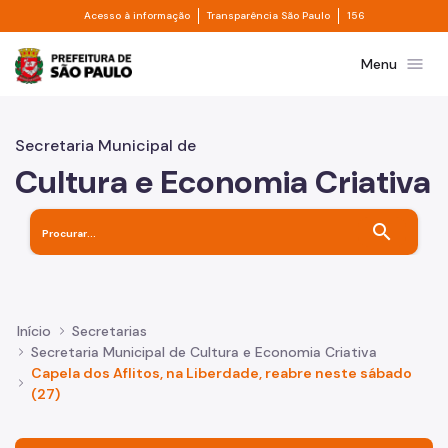
Divisor de acesso à informação
Divisor de transpa
Pular para o Conteúdo principal
Acesso à informação
Transparência São Paulo
156
Prefeitura de São Paulo
menu
Menu
Secretaria Municipal de
Cultura e Economia Criativa
search
Início
Secretarias
Secretaria Municipal de Cultura e Economia Criativa
Capela dos Aflitos, na Liberdade, reabre neste sábado
(27)