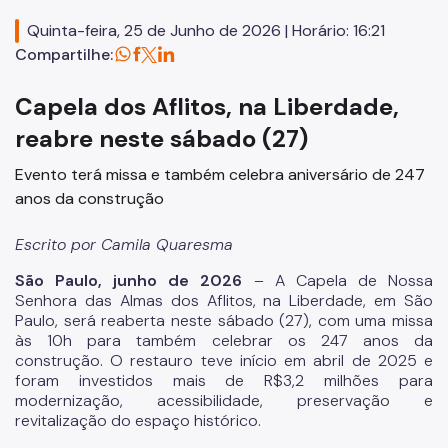
Editais
Quinta-feira, 25 de Junho de 2026 | Horário: 16:21
Concursos
Compartilhe:
Endereços e Serviços
Capela dos Aflitos, na Liberdade,
Formação
reabre neste sábado (27)
Evento terá missa e também celebra aniversário de 247
EMIA
anos da construção
Rede Daora
Escrito por Camila Quaresma
Piapi
São Paulo, junho de 2026
– A Capela de Nossa
Piá
Senhora das Almas dos Aflitos, na Liberdade, em São
Paulo, será reaberta neste sábado (27), com uma missa
Vocacional
às 10h para também celebrar os 247 anos da
construção. O restauro teve início em abril de 2025 e
Jovem Monitor Cultural
foram investidos mais de R$3,2 milhões para
modernização, acessibilidade, preservação e
Edital de Credenciamento 2026/2027
revitalização do espaço histórico.