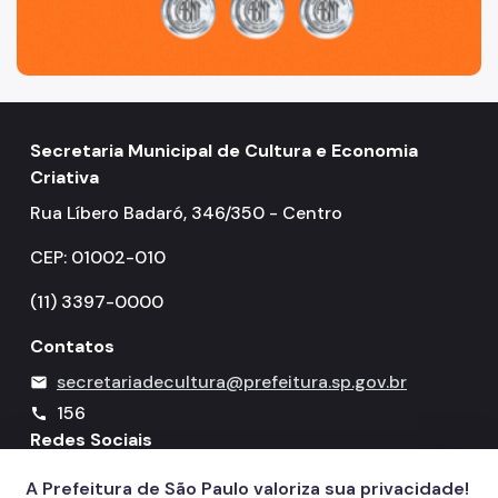
Secretaria Municipal de Cultura e Economia
Criativa
Rua Líbero Badaró, 346/350 - Centro
CEP: 01002-010
(11) 3397-0000
Contatos
secretariadecultura@prefeitura.sp.gov.br
mail
156
call
Redes Sociais
A Prefeitura de São Paulo valoriza sua privacidade!
Icone do YouTube
Icone do X
Icone do Instagram
Icone do Facebook
Icone do Flickr