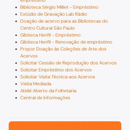
empréstimo
Biblioteca Sérgio Milliet - Empréstimo
Nossos Espaços
Estúdio de Gravação Lab Rádio
Doação de acervo para as Bibliotecas do
Arquivo Histórico
Centro Cultural São Paulo
Bibliotecas
Gibiteca Henfil - Empréstimo
Gibiteca Henfil - Renovação de empréstimo
Casas de Cultura
Propor Doação às Coleções de Arte dos
Acervos
Centros Culturais
Solicitar Cessão de Reprodução dos Acervos
Museu da Cidade
Solicitar Empréstimo dos Acervos
Solicitar Visita Técnica aos Acervos
Praças da Cultura
Visita Mediada
Teatros
Ateliê Aberto da Folhetaria
Central de Informações
Theatro Municipal
Urbanismo social
Patrimônio Histórico
São Paulo, cidade inteligente, resiliente e sustentável