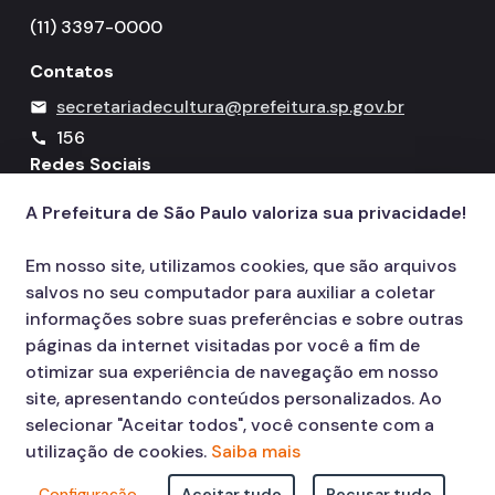
(11) 3397-0000
Contatos
secretariadecultura@prefeitura.sp.gov.br
mail
156
call
Redes Sociais
A Prefeitura de São Paulo valoriza sua privacidade!
Icone do YouTube
Icone do X
Icone do Instagram
Icone do Facebook
Icone do Flickr
Em nosso site, utilizamos cookies, que são arquivos
salvos no seu computador para auxiliar a coletar
informações sobre suas preferências e sobre outras
páginas da internet visitadas por você a fim de
otimizar sua experiência de navegação em nosso
site, apresentando conteúdos personalizados. Ao
selecionar "Aceitar todos", você consente com a
utilização de cookies.
Saiba mais
Configuração
Aceitar tudo
Recusar tudo