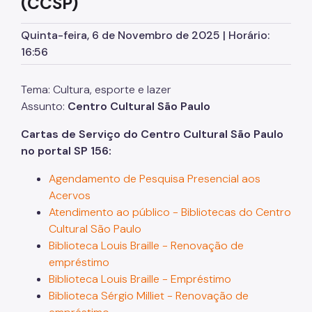
(CCSP)
Concursos
Quinta-feira, 6 de Novembro de 2025 | Horário:
Endereços e Serviços
16:56
Formação
Tema: Cultura, esporte e lazer
EMIA
Assunto:
Centro Cultural São Paulo
Rede Daora
Cartas de Serviço do Centro Cultural São Paulo
Piapi
no portal SP 156:
Piá
Agendamento de Pesquisa Presencial aos
Acervos
Vocacional
Atendimento ao público - Bibliotecas do Centro
Jovem Monitor Cultural
Cultural São Paulo
Biblioteca Louis Braille - Renovação de
Edital de Credenciamento 2026/2027
empréstimo
Biblioteca Louis Braille - Empréstimo
Fundação Theatro Municipal
Biblioteca Sérgio Milliet - Renovação de
Notícias da Cultura