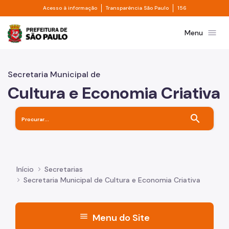
Divisor de acesso à informação
Divisor de transpa
Pular para o Conteúdo principal
Acesso à informação
Transparência São Paulo
156
Prefeitura de São Paulo
menu
Menu
Secretaria Municipal de
Cultura e Economia Criativa
search
Início
Secretarias
Secretaria Municipal de Cultura e Economia Criativa
menu
Menu do Site