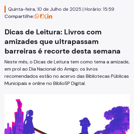
Editais
Quinta-feira, 10 de Julho de 2025 | Horário: 15:59
Concursos
Compartilhe:
Endereços e Serviços
Dicas de Leitura: Livros com
Formação
amizades que ultrapassam
barreiras é recorte desta semana
EMIA
Neste mês, o Dicas de Leitura tem como tema a amizade,
Rede Daora
em prol ao Dia Nacional do Amigo; os livros
Piapi
recomendados estão no acervo das Bibliotecas Públicas
Municipais e online no BiblioSP Digital.
Piá
Vocacional
Jovem Monitor Cultural
Edital de Credenciamento 2026/2027