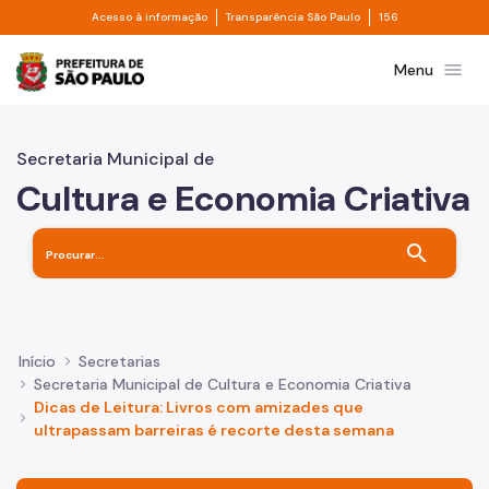
Divisor de acesso à informação
Divisor de transpa
Pular para o Conteúdo principal
Acesso à informação
Transparência São Paulo
156
Prefeitura de São Paulo
menu
Menu
Secretaria Municipal de
Cultura e Economia Criativa
search
Início
Secretarias
Secretaria Municipal de Cultura e Economia Criativa
Dicas de Leitura: Livros com amizades que
ultrapassam barreiras é recorte desta semana