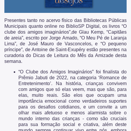
Presentes tanto no acervo físico das Bibliotecas Públicas
Municipais quanto online no BiblioSP Digital, os livros “O
clube dos amigos imaginários”,de Glau Kemp, “Capitães
de areia”, escrito por Jorge Amado, “O Meu Pé de Laranja
Lima”, de José Mauro de Vasconcelos, e “O pequeno
príncipe”, de Antoine de Saint-Exupéry estão presentes na
curadoria do Dicas de Leitura do Mês da Amizade desta
semana.
“O Clube dos Amigos Imaginários” foi finalista do
Prêmio Jabuti de 2022, na categoria ‘Romance de
Entretenimento’. Na história, crianças convivem
com amigos que só elas veem, mas que são, para
elas, muito reais. São elos que ocupam uma
importância emocional como verdadeiros suportes
para os desafios cotidianos, e um convite a um
olhar mais afetuoso e menos alarmista sobre o
mundo interno das crianças - como são cruciais
para sua formação social e criativa, além deste
mundo sempre continuar vivo entre nós, embora