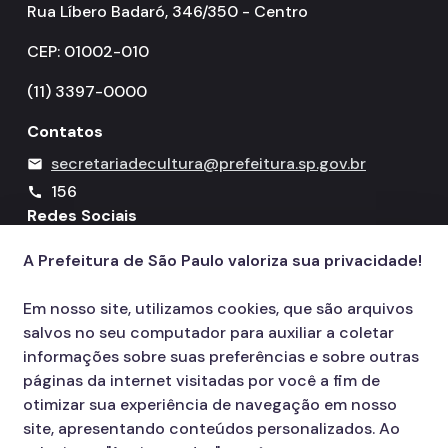
Rua Líbero Badaró, 346/350 - Centro
CEP: 01002-010
(11) 3397-0000
Contatos
secretariadecultura@prefeitura.sp.gov.br
mail
156
call
Redes Sociais
A Prefeitura de São Paulo valoriza sua privacidade!
Icone do YouTube
Icone do X
Icone do Instagram
Icone do Facebook
Icone do Flickr
Em nosso site, utilizamos cookies, que são arquivos
salvos no seu computador para auxiliar a coletar
informações sobre suas preferências e sobre outras
páginas da internet visitadas por você a fim de
otimizar sua experiência de navegação em nosso
site, apresentando conteúdos personalizados. Ao