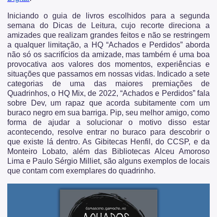
Patrimônio Histórico
Iniciando o guia de livros escolhidos para a segunda
semana do Dicas de Leitura, cujo recorte direciona a
Conpresp
amizades que realizam grandes feitos e não se restringem
a qualquer limitação, a HQ “Achados e Perdidos” aborda
Publicações
não só os sacrifícios da amizade, mas também é uma boa
provocativa aos valores dos momentos, experiências e
Spcine
situações que passamos em nossas vidas. Indicado a sete
categorias de uma das maiores premiações de
Quadrinhos, o HQ Mix, de 2022, “Achados e Perdidos” fala
sobre Dev, um rapaz que acorda subitamente com um
buraco negro em sua barriga. Pip, seu melhor amigo, como
forma de ajudar a solucionar o motivo disso estar
acontecendo, resolve entrar no buraco para descobrir o
que existe lá dentro. As Gibitecas Henfil, do CCSP, e da
Monteiro Lobato, além das Bibliotecas Alceu Amoroso
Lima e Paulo Sérgio Milliet, são alguns exemplos de locais
que contam com exemplares do quadrinho.