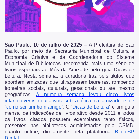
Fundação Theatro Municipal
Notícias da Cultura
Nossos Espaços
Arquivo Histórico
São Paulo, 10 de julho de 2025
– A Prefeitura de São
Bibliotecas
Paulo, por meio da Secretaria Municipal de Cultura e
Economia Criativa e da Coordenadoria do Sistema
Casas de Cultura
Municipal de Bibliotecas, recomenda mais uma série de
livros especiais ao Mês da Amizade pelo guia Dicas de
Centros Culturais
Leitura. Nesta semana, a curadoria traz seis títulos que
abordam amizades que ultrapassam barreiras, rompendo
Museu da Cidade
fronteiras sociais, culturais, geracionais ou até mesmo
geográficas.
A primeira semana levou cinco livros
Praças da Cultura
infantojuvenis
educativos sob a ótica da amizade e de
“como ser um bom amigo”
. O “
Dicas de Leitura
” é um guia
Teatros
mensal de indicações de livros ativo desde 2011 e todos
os livros citados possuem exemplares tanto físicos,
Theatro Municipal
presentes nas bibliotecas administradas pela CSMB,
Urbanismo social
quanto online, diretamente pela plataforma
BiblioSP
Digital
.