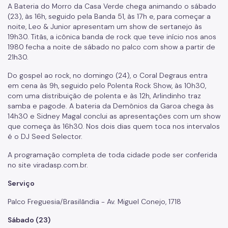
A Bateria do Morro da Casa Verde chega animando o sábado
(23), às 16h, seguido pela Banda 51, às 17h e, para começar a
Patrimônio Histórico
noite, Leo & Junior apresentam um show de sertanejo às
19h30. Titãs, a icônica banda de rock que teve início nos anos
Conpresp
1980 fecha a noite de sábado no palco com show a partir de
21h30.
Publicações
Do gospel ao rock, no domingo (24), o Coral Degraus entra
Spcine
em cena às 9h, seguido pelo Polenta Rock Show, às 10h30,
com uma distribuição de polenta e às 12h, Arlindinho traz
samba e pagode. A bateria da Demônios da Garoa chega às
14h30 e Sidney Magal conclui as apresentações com um show
que começa às 16h30. Nos dois dias quem toca nos intervalos
é o DJ Seed Selector.
A programação completa de toda cidade pode ser conferida
no site viradasp.com.br.
Serviço
Palco Freguesia/Brasilândia - Av. Miguel Conejo, 1718
Sábado (23)