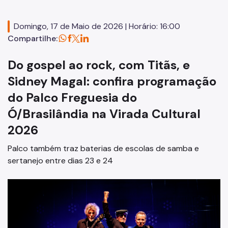
Editais
Domingo, 17 de Maio de 2026 | Horário: 16:00
Concursos
Compartilhe:
Endereços e Serviços
Do gospel ao rock, com Titãs, e
Formação
Sidney Magal: confira programação
do Palco Freguesia do
EMIA
Ó/Brasilândia na Virada Cultural
Rede Daora
2026
Piapi
Palco também traz baterias de escolas de samba e
Piá
sertanejo entre dias 23 e 24
Vocacional
Jovem Monitor Cultural
Edital de Credenciamento 2026/2027