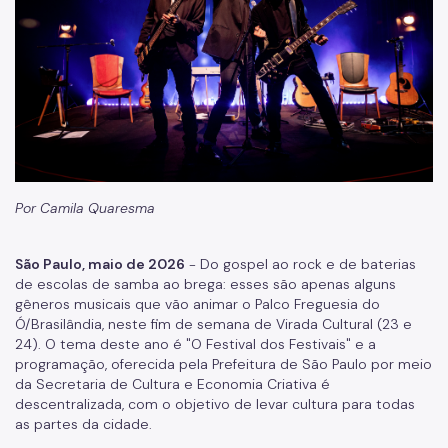
Fundação Theatro Municipal
Notícias da Cultura
Nossos Espaços
Arquivo Histórico
Bibliotecas
Por Camila Quaresma
Casas de Cultura
Centros Culturais
São Paulo, maio de 2026
- Do gospel ao rock e de baterias
de escolas de samba ao brega: esses são apenas alguns
Museu da Cidade
gêneros musicais que vão animar o Palco Freguesia do
Ó/Brasilândia, neste fim de semana de Virada Cultural (23 e
Praças da Cultura
24). O tema deste ano é "O Festival dos Festivais" e a
programação, oferecida pela Prefeitura de São Paulo por meio
Teatros
da Secretaria de Cultura e Economia Criativa é
descentralizada, com o objetivo de levar cultura para todas
Theatro Municipal
as partes da cidade.
Urbanismo social