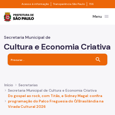
Divisor de acesso à informação
Divisor de transpa
Pular para o Conteúdo principal
Acesso à informação
Transparência São Paulo
156
Prefeitura de São Paulo
menu
Menu
Secretaria Municipal de
Cultura e Economia Criativa
search
Início
Secretarias
Secretaria Municipal de Cultura e Economia Criativa
Do gospel ao rock, com Titãs, e Sidney Magal: confira
programação do Palco Freguesia do Ó/Brasilândia na
Virada Cultural 2026