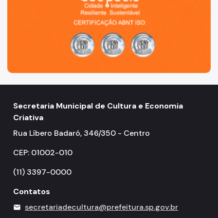
Secretaria Municipal de Cultura e Economia
Criativa
Rua Líbero Badaró, 346/350 - Centro
CEP: 01002-010
(11) 3397-0000
Contatos
secretariadecultura@prefeitura.sp.gov.br
mail