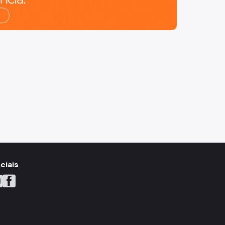
ciais
YouTube
do X
ne do Instagram
Icone do Facebook
Icone do Flickr