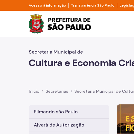
Pular para o Conteúdo principal
Divisor de acesso à informação
Divisor d
Acesso à informação
Transparência São Paulo
Legisla
Prefeitura de São Pa
Secretaria Municipal de
Cultura e Economia Cri
Início
Secretarias
Secretaria Municipal de Cultu
Imagem 
Filmando são Paulo
Alvará de Autorização