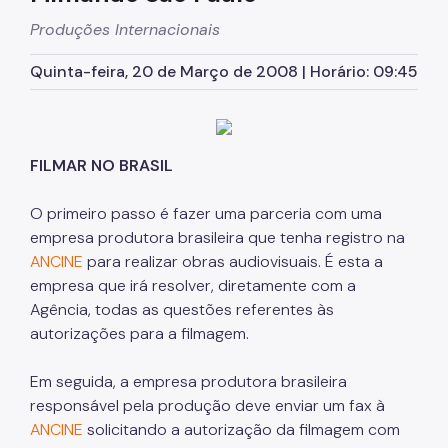
Produções Internacionais
Incentivos ao Cinema
Festivais em são Paulo
Quinta-feira, 20 de Março de 2008 | Horário: 09:45
Condições Climáticas
Institucionais
FILMAR NO BRASIL
Notícias
O primeiro passo é fazer uma parceria com uma
Fale Conosco
empresa produtora brasileira que tenha registro na
ANCINE
para realizar obras audiovisuais. É esta a
empresa que irá resolver, diretamente com a
Agência, todas as questões referentes às
autorizações para a filmagem.
Em seguida, a empresa produtora brasileira
responsável pela produção deve enviar um fax à
ANCINE
solicitando a autorização da filmagem com