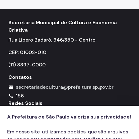
Secretaria Municipal de Cultura e Economia
Criativa
Rua Líbero Badaró, 346/350 - Centro
CEP: 01002-010
(11) 3397-0000
Contatos
secretariadecultura@prefeitura.sp.gov.br
mail
156
call
Redes Sociais
A Prefeitura de São Paulo valoriza sua privacidade!
Icone do YouTube
Icone do X
Icone do Instagram
Icone do Facebook
Icone do Flickr
Em nosso site, utilizamos cookies, que são arquivos