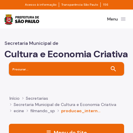
Divisor de acesso à informação
Divisor de transpa
Pular para o Conteúdo principal
Acesso à informação
Transparência São Paulo
156
Prefeitura de São Paulo
menu
Menu
Secretaria Municipal de
Cultura e Economia Criativa
search
Início
Secretarias
Secretaria Municipal de Cultura e Economia Criativa
ecine
filmando_sp
producao_internacional
menu
Menu do Site