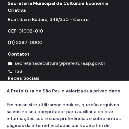
Secretaria Municipal de Cultura e Economia
Criativa
Rua Líbero Badaró, 346/350 - Centro
CEP: 01002-010
(11) 3397-0000
Contatos
secretariadecultura@prefeitura.sp.gov.br
mail
156
call
Redes Sociais
A Prefeitura de São Paulo valoriza sua privacidade!
Icone do YouTube
Icone do X
Icone do Instagram
Icone do Facebook
Icone do Flickr
Em nosso site, utilizamos cookies, que são arquivos
salvos no seu computador para auxiliar a coletar
informações sobre suas preferências e sobre outras
páginas da internet visitadas por você a fim de