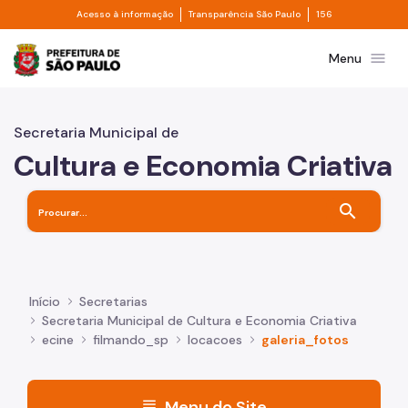
Divisor de acesso à informação
Divisor de transpa
Pular para o Conteúdo principal
Acesso à informação
Transparência São Paulo
156
Prefeitura de São Paulo
menu
Menu
Secretaria Municipal de
Cultura e Economia Criativa
search
Início
Secretarias
Secretaria Municipal de Cultura e Economia Criativa
ecine
filmando_sp
locacoes
galeria_fotos
menu
Menu do Site