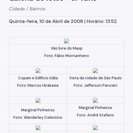
Cidade / Bairros
Incentivos ao Cinema
Festivais em são Paulo
Quinta-feira, 10 de Abril de 2008 | Horário: 13:52
Condições Climáticas
Institucionais
Vão livre do Masp
Notícias
Foto: Fábio Montanheiro
Fale Conosco
Copam e Edifício Itália
Vista da cidade de São Paulo
Foto: Marcos Hirakawa
Foto: Jefferson Pancieri
Marginal Pinheiros
Marginal Pinheiros
Foto: André Stefano
Foto: Wanderley Celestino