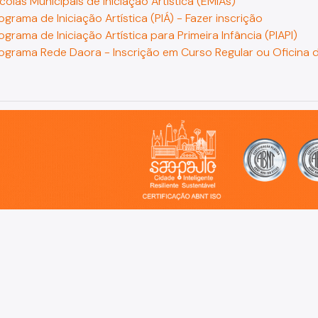
colas Municipais de Iniciação Artística (EMIAs)
ograma de Iniciação Artística (PIÁ) - Fazer inscrição
ograma de Iniciação Artística para Primeira Infância (PIAPI)
ograma Rede Daora - Inscrição em Curso Regular ou Oficina d
o, cidade inteligente, resiliente e sustentável