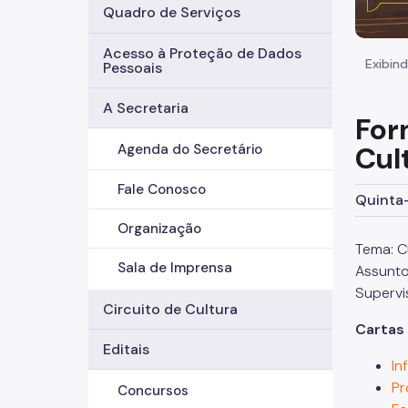
Quadro de Serviços
Acesso à Proteção de Dados
Exibind
Pessoais
A Secretaria
For
Cul
Agenda do Secretário
Fale Conosco
Quinta-
Organização
Tema: Cu
Sala de Imprensa
Assunt
Supervi
Circuito de Cultura
Cartas 
Editais
In
Pr
Concursos