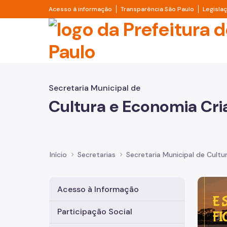
Pular para o Conteúdo principal
Divisor de acesso à informação
Divisor d
Acesso à informação
Transparência São Paulo
Legisla
Prefeitura de São Pa
Secretaria Municipal de
Cultura e Economia Cri
Início
Secretarias
Secretaria Municipal de Cultu
Imagem 
Acesso à Informação
Participação Social