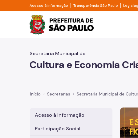
Pular para o Conteúdo principal
Divisor de acesso à informação
Divisor d
Acesso à informação
Transparência São Paulo
Legisla
Prefeitura de São Pa
Secretaria Municipal de
Cultura e Economia Cri
Início
Secretarias
Secretaria Municipal de Cultu
Imagem 
Acesso à Informação
Participação Social