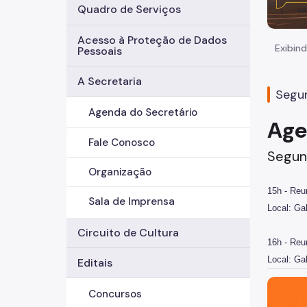
Quadro de Serviços
Acesso à Proteção de Dados
Exibind
Pessoais
A Secretaria
Segun
Agenda do Secretário
Age
Fale Conosco
Segund
Organização
15h - Re
Sala de Imprensa
Local: Ga
Circuito de Cultura
16h - Reu
Local: Ga
Editais
São Paul
Concursos