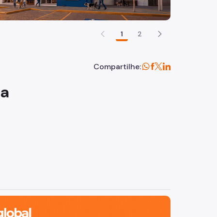
1
2
Compartilhe:
ra