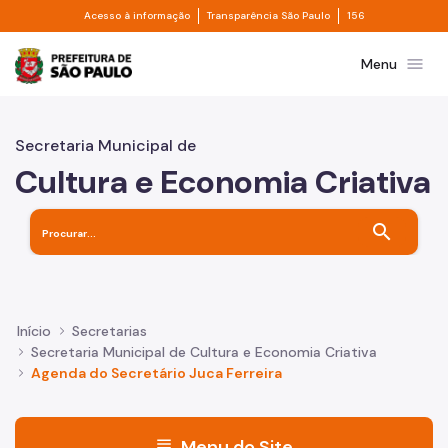
Divisor de acesso à informação
Divisor de transpa
Pular para o Conteúdo principal
Acesso à informação
Transparência São Paulo
156
Prefeitura de São Paulo
menu
Menu
Secretaria Municipal de
Cultura e Economia Criativa
search
Início
Secretarias
Secretaria Municipal de Cultura e Economia Criativa
Agenda do Secretário Juca Ferreira
menu
Menu do Site