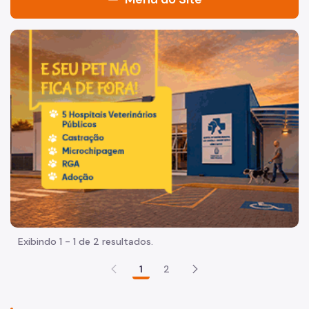
Acesso à Informação
Imagem de um cachorro caramelo e uma gata rajada, olha
Participação Social
Quadro de Serviços
Acesso à Proteção de Dados Pessoais
A Secretaria
Agenda do Secretário
Fale Conosco
Organização
Exibindo 1 - 1 de 2 resultados.
Sala de Imprensa
1
2
Circuito de Cultura
Editais