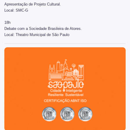
Apresentação de Projeto Cultural.
Notícias da Cultura
Local: SMC-G
Nossos Espaços
18h
Arquivo Histórico
Debate com a Sociedade Brasileira de Atores.
Local: Theatro Municipal de São Paulo
Bibliotecas
São Paulo, cidade inteligente, resiliente e sustentável
Casas de Cultura
Centros Culturais
Museu da Cidade
Praças da Cultura
Teatros
Theatro Municipal
Urbanismo social
Patrimônio Histórico