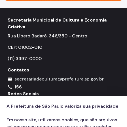
Conpresp
Secretaria Municipal de Cultura e Economia
Publicações
Criativa
Spcine
Rua Líbero Badaró, 346/350 - Centro
CEP: 01002-010
(11) 3397-0000
Contatos
secretariadecultura@prefeitura.sp.gov.br
mail
156
call
Redes Sociais
A Prefeitura de São Paulo valoriza sua privacidade!
Icone do YouTube
Icone do X
Icone do Instagram
Icone do Facebook
Icone do Flickr
Em nosso site, utilizamos cookies, que são arquivos
salvos no seu computador para auxiliar a coletar