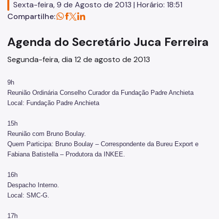
Sexta-feira, 9 de Agosto de 2013 | Horário: 18:51
Concursos
Compartilhe:
Endereços e Serviços
Agenda do Secretário Juca Ferreira
Formação
Segunda-feira, dia 12 de agosto de 2013
EMIA
9h
Rede Daora
Reunião Ordinária Conselho Curador da Fundação Padre Anchieta
Local: Fundação Padre Anchieta
Piapi
15h
Piá
Reunião com Bruno Boulay.
Quem Participa: Bruno Boulay – Correspondente da Bureu Export e
Vocacional
Fabiana Batistella – Produtora da INKEE.
Jovem Monitor Cultural
16h
Despacho Interno.
Edital de Credenciamento 2026/2027
Local: SMC-G.
Fundação Theatro Municipal
17h