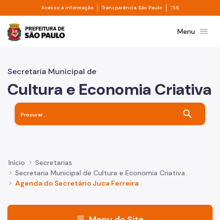
Divisor de acesso à informação
Divisor de transpa
Pular para o Conteúdo principal
Acesso à informação
Transparência São Paulo
156
Prefeitura de São Paulo
menu
Menu
Secretaria Municipal de
Cultura e Economia Criativa
search
Início
Secretarias
Secretaria Municipal de Cultura e Economia Criativa
Agenda do Secretário Juca Ferreira
menu
Menu do Site