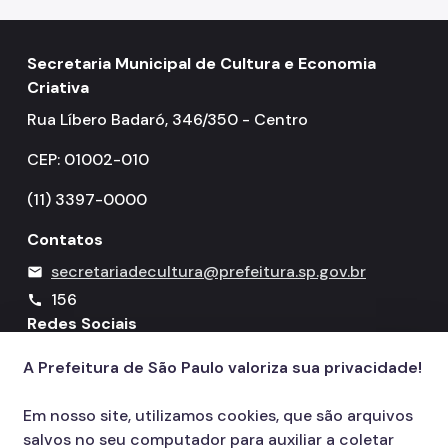
Secretaria Municipal de Cultura e Economia
Criativa
Rua Líbero Badaró, 346/350 - Centro
CEP: 01002-010
(11) 3397-0000
Contatos
secretariadecultura@prefeitura.sp.gov.br
mail
156
call
Redes Sociais
A Prefeitura de São Paulo valoriza sua privacidade!
Icone do YouTube
Icone do X
Icone do Instagram
Icone do Facebook
Icone do Flickr
Em nosso site, utilizamos cookies, que são arquivos
salvos no seu computador para auxiliar a coletar