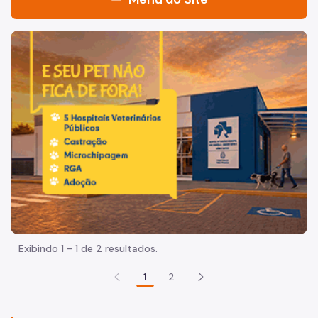
Acesso à Informação
Imagem de um cachorro caramelo e uma gata rajada, olha
Participação Social
Quadro de Serviços
Acesso à Proteção de Dados Pessoais
A Secretaria
Agenda do Secretário
Fale Conosco
Organização
Exibindo 1 - 1 de 2 resultados.
Sala de Imprensa
1
2
Circuito de Cultura
Editais