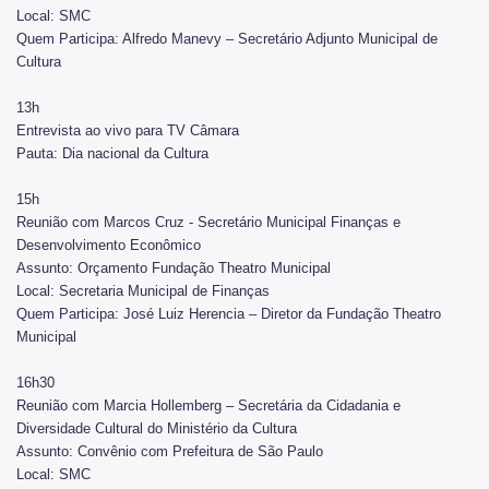
Local: SMC
Notícias da Cultura
Quem Participa: Alfredo Manevy – Secretário Adjunto Municipal de
Nossos Espaços
Cultura
Arquivo Histórico
13h
Entrevista ao vivo para TV Câmara
Bibliotecas
Pauta: Dia nacional da Cultura
Casas de Cultura
15h
Reunião com Marcos Cruz - Secretário Municipal Finanças e
Centros Culturais
Desenvolvimento Econômico
Assunto: Orçamento Fundação Theatro Municipal
Museu da Cidade
Local: Secretaria Municipal de Finanças
Praças da Cultura
Quem Participa: José Luiz Herencia – Diretor da Fundação Theatro
Municipal
Teatros
16h30
Theatro Municipal
Reunião com Marcia Hollemberg – Secretária da Cidadania e
Diversidade Cultural do Ministério da Cultura
Urbanismo social
Assunto: Convênio com Prefeitura de São Paulo
Local: SMC
Patrimônio Histórico