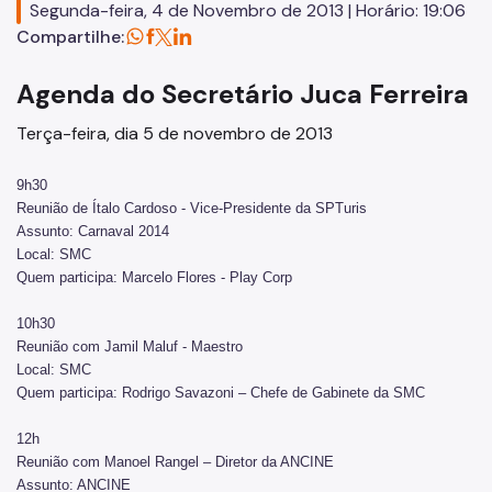
Segunda-feira, 4 de Novembro de 2013 | Horário: 19:06
Concursos
Compartilhe:
Endereços e Serviços
Agenda do Secretário Juca Ferreira
Formação
Terça-feira, dia 5 de novembro de 2013
EMIA
9h30
Rede Daora
Reunião de Ítalo Cardoso - Vice-Presidente da SPTuris
Assunto: Carnaval 2014
Piapi
Local: SMC
Quem participa: Marcelo Flores - Play Corp
Piá
10h30
Vocacional
Reunião com Jamil Maluf - Maestro
Local: SMC
Jovem Monitor Cultural
Quem participa: Rodrigo Savazoni – Chefe de Gabinete da SMC
Edital de Credenciamento 2026/2027
12h
Reunião com Manoel Rangel – Diretor da ANCINE
Fundação Theatro Municipal
Assunto: ANCINE