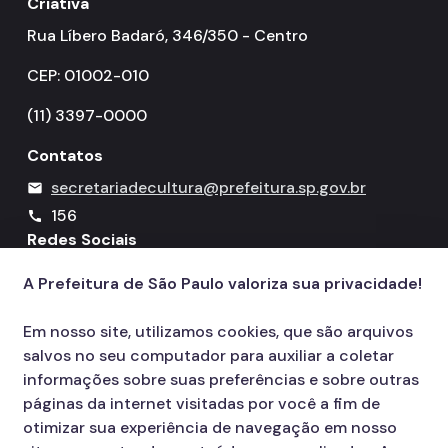
Criativa
Rua Líbero Badaró, 346/350 - Centro
CEP: 01002-010
(11) 3397-0000
Contatos
secretariadecultura@prefeitura.sp.gov.br
mail
156
call
Redes Sociais
A Prefeitura de São Paulo valoriza sua privacidade!
Icone do YouTube
Icone do X
Icone do Instagram
Icone do Facebook
Icone do Flickr
Em nosso site, utilizamos cookies, que são arquivos
salvos no seu computador para auxiliar a coletar
informações sobre suas preferências e sobre outras
páginas da internet visitadas por você a fim de
otimizar sua experiência de navegação em nosso