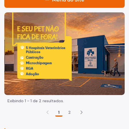
Acesso à Informação
Imagem de um cachorro caramelo e uma gata rajada, olha
Participação Social
Quadro de Serviços
Acesso à Proteção de Dados Pessoais
A Secretaria
Agenda do Secretário
Fale Conosco
Organização
Exibindo 1 - 1 de 2 resultados.
Sala de Imprensa
1
2
Circuito de Cultura
Editais