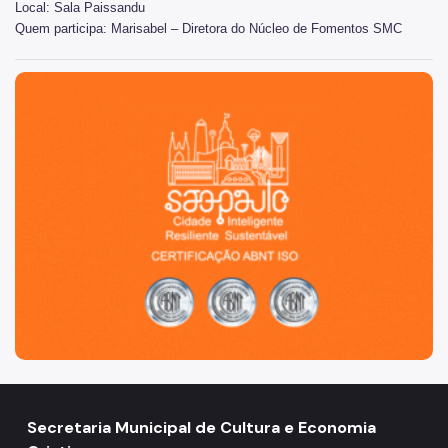
Local: Sala Paissandu
Quem participa: Marisabel – Diretora do Núcleo de Fomentos SMC
Conpresp
Publicações
São Paulo, cidade inteligente, resiliente e sustentável
Spcine
Secretaria Municipal de Cultura e Economia