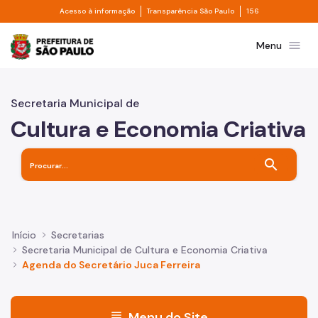
Divisor de acesso à informação
Divisor de transpa
Pular para o Conteúdo principal
Acesso à informação
Transparência São Paulo
156
Prefeitura de São Paulo
menu
Menu
Secretaria Municipal de
Cultura e Economia Criativa
search
Início
Secretarias
Secretaria Municipal de Cultura e Economia Criativa
Agenda do Secretário Juca Ferreira
menu
Menu do Site