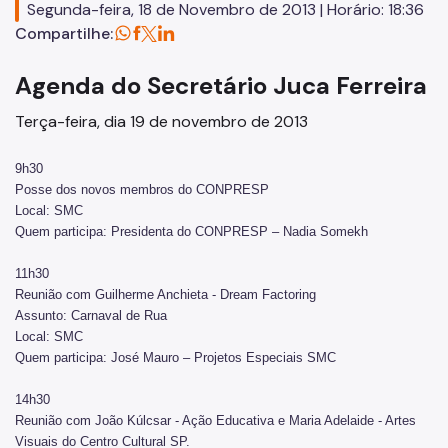
Segunda-feira, 18 de Novembro de 2013 | Horário: 18:36
Concursos
Compartilhe:
Endereços e Serviços
Agenda do Secretário Juca Ferreira
Formação
Terça-feira, dia 19 de novembro de 2013
EMIA
9h30
Rede Daora
Posse dos novos membros do CONPRESP
Local: SMC
Piapi
Quem participa: Presidenta do CONPRESP – Nadia Somekh
Piá
11h30
Reunião com Guilherme Anchieta - Dream Factoring
Vocacional
Assunto: Carnaval de Rua
Local: SMC
Jovem Monitor Cultural
Quem participa: José Mauro – Projetos Especiais SMC
Edital de Credenciamento 2026/2027
14h30
Reunião com João Kúlcsar - Ação Educativa e Maria Adelaide - Artes
Fundação Theatro Municipal
Visuais do Centro Cultural SP.