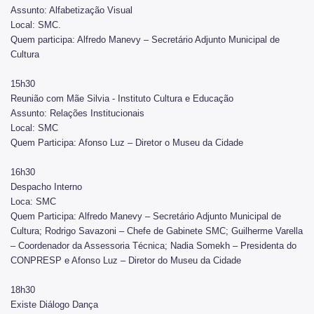
Assunto: Alfabetização Visual
Notícias da Cultura
Local: SMC.
Nossos Espaços
Quem participa: Alfredo Manevy – Secretário Adjunto Municipal de
Cultura
Arquivo Histórico
15h30
Bibliotecas
Reunião com Mãe Silvia - Instituto Cultura e Educação
Assunto: Relações Institucionais
Casas de Cultura
Local: SMC
Quem Participa: Afonso Luz – Diretor o Museu da Cidade
Centros Culturais
16h30
Museu da Cidade
Despacho Interno
Praças da Cultura
Loca: SMC
Quem Participa: Alfredo Manevy – Secretário Adjunto Municipal de
Teatros
Cultura; Rodrigo Savazoni – Chefe de Gabinete SMC; Guilherme Varella
– Coordenador da Assessoria Técnica; Nadia Somekh – Presidenta do
Theatro Municipal
CONPRESP e Afonso Luz – Diretor do Museu da Cidade
Urbanismo social
18h30
Existe Diálogo Dança
Patrimônio Histórico