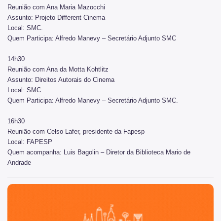
Reunião com Ana Maria Mazocchi
Notícias da Cultura
Assunto: Projeto Different Cinema
Nossos Espaços
Local: SMC.
Quem Participa: Alfredo Manevy – Secretário Adjunto SMC
Arquivo Histórico
14h30
Bibliotecas
Reunião com Ana da Motta Kohtlitz
Assunto: Direitos Autorais do Cinema
Casas de Cultura
Local: SMC
Quem Participa: Alfredo Manevy – Secretário Adjunto SMC.
Centros Culturais
16h30
Museu da Cidade
Reunião com Celso Lafer, presidente da Fapesp
Praças da Cultura
Local: FAPESP
Quem acompanha: Luis Bagolin – Diretor da Biblioteca Mario de
Teatros
Andrade
Theatro Municipal
São Paulo, cidade inteligente, resiliente e sustentável
Urbanismo social
Patrimônio Histórico