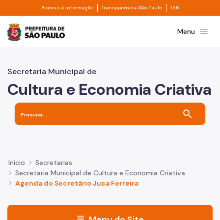
Divisor de acesso à informação
Divisor de transpa
Pular para o Conteúdo principal
Acesso à informação
Transparência São Paulo
156
Prefeitura de São Paulo
menu
Menu
Secretaria Municipal de
Cultura e Economia Criativa
search
Início
Secretarias
Secretaria Municipal de Cultura e Economia Criativa
Agenda do Secretário Juca Ferreira
menu
Menu do Site