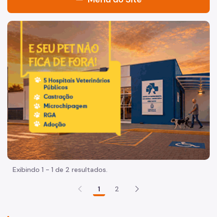
Acesso à Informação
Imagem de um cachorro caramelo e uma gata rajada, olha
Participação Social
Quadro de Serviços
Acesso à Proteção de Dados Pessoais
A Secretaria
Agenda do Secretário
Fale Conosco
Organização
Exibindo 1 - 1 de 2 resultados.
Sala de Imprensa
1
2
Circuito de Cultura
Editais