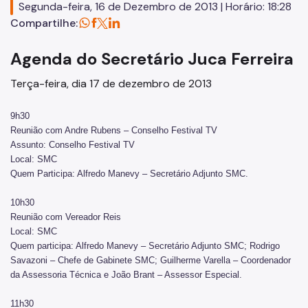
Segunda-feira, 16 de Dezembro de 2013 | Horário: 18:28
Concursos
Compartilhe:
Endereços e Serviços
Agenda do Secretário Juca Ferreira
Formação
Terça-feira, dia 17 de dezembro de 2013
EMIA
9h30
Rede Daora
Reunião com Andre Rubens – Conselho Festival TV
Assunto: Conselho Festival TV
Piapi
Local: SMC
Quem Participa: Alfredo Manevy – Secretário Adjunto SMC.
Piá
10h30
Vocacional
Reunião com Vereador Reis
Local: SMC
Jovem Monitor Cultural
Quem participa: Alfredo Manevy – Secretário Adjunto SMC; Rodrigo
Savazoni – Chefe de Gabinete SMC; Guilherme Varella – Coordenador
Edital de Credenciamento 2026/2027
da Assessoria Técnica e João Brant – Assessor Especial.
Fundação Theatro Municipal
11h30