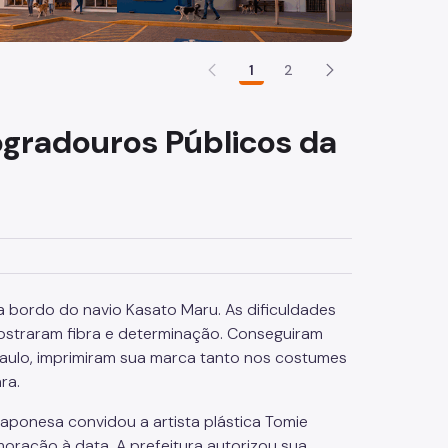
1
2
ogradouros Públicos da
a bordo do navio Kasato Maru. As dificuldades
ostraram fibra e determinação. Conseguiram
Paulo, imprimiram sua marca tanto nos costumes
ra.
aponesa convidou a artista plástica Tomie
ração à data. A prefeitura autorizou sua