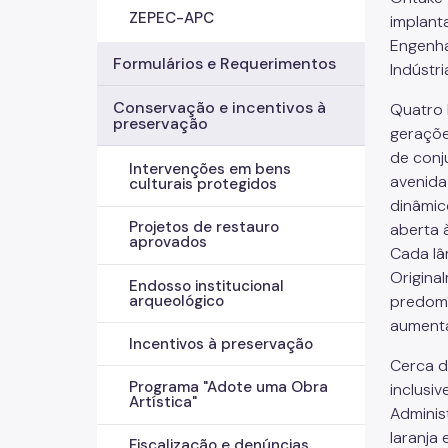
ZEPEC-APC
implant
Engenha
Formulários e Requerimentos
Indústri
Conservação e incentivos à
Quatro 
preservação
geraçõe
de conj
Intervenções em bens
avenida
culturais protegidos
dinâmic
Projetos de restauro
aberta 
aprovados
Cada lâ
Origina
Endosso institucional
predomí
arqueológico
aumenta
Incentivos à preservação
Cerca d
Programa "Adote uma Obra
inclusi
Artística"
Adminis
laranja
Fiscalização e denúncias