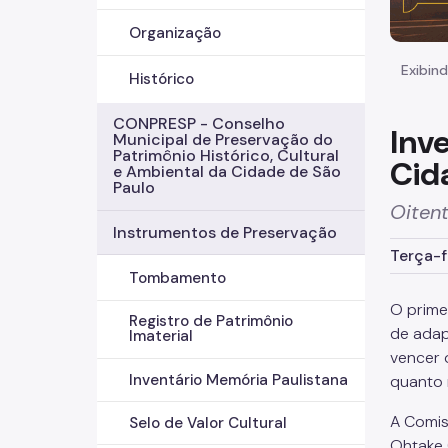
Organização
Exibind
Histórico
CONPRESP - Conselho
Inv
Municipal de Preservação do
Patrimônio Histórico, Cultural
Cid
e Ambiental da Cidade de São
Paulo
Oiten
Instrumentos de Preservação
Terça-f
Tombamento
O prime
Registro de Patrimônio
de adap
Imaterial
vencer 
Inventário Memória Paulistana
quanto 
A Comis
Selo de Valor Cultural
Ohtake 