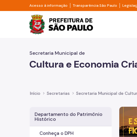
Pular para o Conteúdo principal
Divisor de acesso à informação
Divisor d
Acesso à informação
Transparência São Paulo
Legisla
Prefeitura de São Pa
Secretaria Municipal de
Cultura e Economia Cri
Início
Secretarias
Secretaria Municipal de Cultu
Imagem 
Departamento do Patrimônio
Histórico
Conheça o DPH