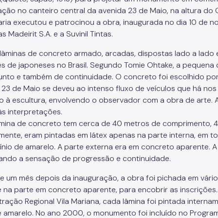
ação no canteiro central da avenida 23 de Maio, na altura do
ria executou e patrocinou a obra, inaugurada no dia 10 de 
as Madeirit S.A. e a Suvinil Tintas.
lâminas de concreto armado, arcadas, dispostas lado a lad
s de japoneses no Brasil. Segundo Tomie Ohtake, a pequena d
unto e também de continuidade. O concreto foi escolhido por 
 23 de Maio se deveu ao intenso fluxo de veículos que há nos 
o à escultura, envolvendo o observador com a obra de arte. A 
às interpretações.
mina de concreto tem cerca de 40 metros de comprimento, 4 m
lmente, eram pintadas em látex apenas na parte interna, em to
nio de amarelo. A parte externa era em concreto aparente. A
ndo a sensação de progressão e continuidade.
e um mês depois da inauguração, a obra foi pichada em vários
ve na parte em concreto aparente, para encobrir as inscrições.
tração Regional Vila Mariana, cada lâmina foi pintada interna
 e amarelo. No ano 2000, o monumento foi incluído no Progr