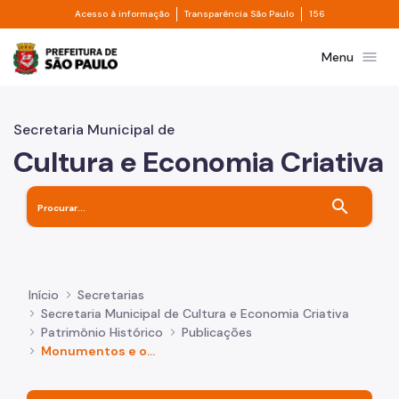
Divisor de acesso à informação
Divisor de transpa
Pular para o Conteúdo principal
Acesso à informação
Transparência São Paulo
156
Prefeitura de São Paulo
menu
Menu
Secretaria Municipal de
Cultura e Economia Criativa
search
Início
Secretarias
Secretaria Municipal de Cultura e Economia Criativa
Patrimônio Histórico
Publicações
Monumentos e obras de arte