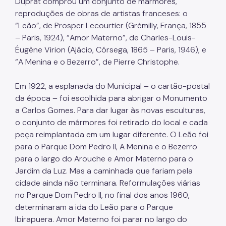
Duprat comprou um conjunto de mármores,
reproduções de obras de artistas franceses: o
Jornada do Patrimônio
“Leão”, de Prosper Lecourtier (Grémilly, França, 1855
Guias de orientação
– Paris, 1924), “Amor Materno”, de Charles-Louis-
Éugène Virion (Ajácio, Córsega, 1865 – Paris, 1946), e
Publicações do DPH
“A Menina e o Bezerro”, de Pierre Christophe.
Acervos
Em 1922, a esplanada do Municipal – o cartão-postal
Monumentos e Obras de Arte
da época – foi escolhida para abrigar o Monumento
a Carlos Gomes. Para dar lugar às novas esculturas,
Arqueologia
o conjunto de mármores foi retirado do local e cada
peça reimplantada em um lugar diferente. O Leão foi
Documentos e Biblioteca
para o Parque Dom Pedro II, A Menina e o Bezerro
Redes Sociais
para o largo do Arouche e Amor Materno para o
Jardim da Luz. Mas a caminhada que fariam pela
Instagram
cidade ainda não terminara. Reformulações viárias
no Parque Dom Pedro II, no final dos anos 1960,
Youtube
determinaram a ida do Leão para o Parque
Notícias
Ibirapuera. Amor Materno foi parar no largo do