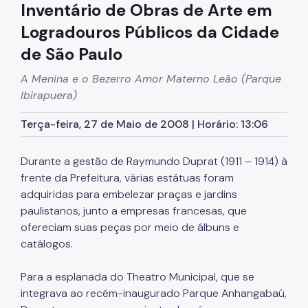
Inventário de Obras de Arte em
Selo de Valor Cultural
Logradouros Públicos da Cidade
ZEPEC-APC
de São Paulo
Formulários e Requerimentos
A Menina e o Bezerro Amor Materno Leão (Parque
Conservação e incentivos à preservação
Ibirapuera)
Intervenções em bens culturais protegidos
Terça-feira, 27 de Maio de 2008 | Horário: 13:06
Projetos de restauro aprovados
Durante a gestão de Raymundo Duprat (1911 – 1914) à
Endosso institucional arqueológico
frente da Prefeitura, várias estátuas foram
adquiridas para embelezar praças e jardins
Incentivos à preservação
paulistanos, junto a empresas francesas, que
Programa "Adote uma Obra Artística"
ofereciam suas peças por meio de álbuns e
catálogos.
Fiscalização e denúncias
Para a esplanada do Theatro Municipal, que se
Difusão do Patrimônio Cultural
integrava ao recém-inaugurado Parque Anhangabaú,
Semana de Valorização do Patrimônio