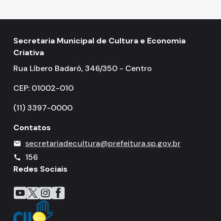
Secretaria Municipal de Cultura e Economia
Criativa
Rua Líbero Badaró, 346/350 - Centro
CEP: 01002-010
(11) 3397-0000
Contatos
secretariadecultura@prefeitura.sp.gov.br
mail
156
call
Redes Sociais
Icone do YouTube
Icone do X
Icone do Instagram
Icone do Facebook
Icone do Flickr