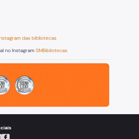
nstagram das bibliotecas
al no Instagram
SMBibliotecas
ciais
YouTube
do X
ne do Instagram
Icone do Facebook
Icone do Flickr