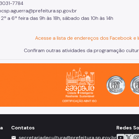
1) 3031-7784
 bcsp.aguerra@prefeitura.sp.gov.br
 2ª a 6ª feira das 9h às 18h, sábado das 10h às 14h
Acesse a lista de endereços dos Facebook e I
Confiram outras atividades da programação cultur
o, cidade inteligente, resiliente e sustentável
ia
Contatos
Redes So
Icone do 
Icone 
Ico
secretariadecultura@prefeitura.sp.gov.br
mail