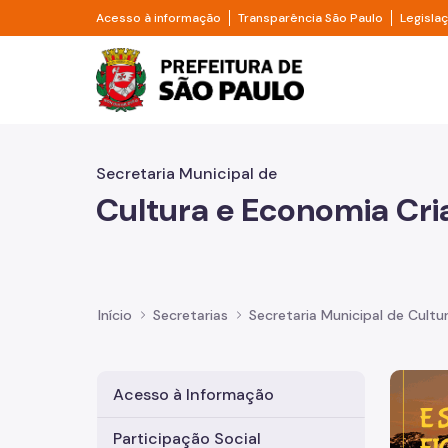
Pular para o Conteúdo principal
Divisor de acesso à informação
Divisor d
Acesso à informação
Transparência São Paulo
Legisla
Prefeitura de São Pa
Secretaria Municipal de
Cultura e Economia Cri
Início
Secretarias
Secretaria Municipal de Cultu
Imagem 
Acesso à Informação
Participação Social