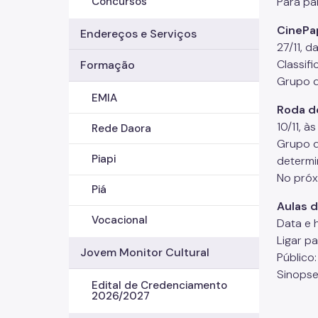
Para pa
Concursos
CinePap
Endereços e Serviços
27/11, 
Classifi
Formação
Grupo d
EMIA
Roda de
10/11, à
Rede Daora
Grupo d
Piapi
determi
No próx
Piá
Aulas d
Vocacional
Data e 
Ligar p
Jovem Monitor Cultural
Público:
Sinopse:
Edital de Credenciamento
2026/2027