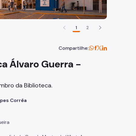
1
2
Compartilhe:
ca Álvaro Guerra -
mbro da Biblioteca.
opes Corrêa
ueira