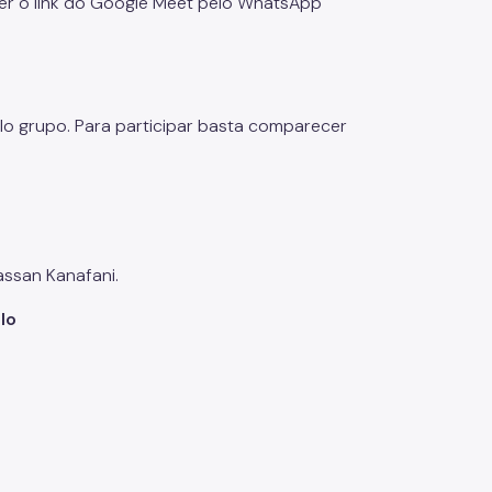
eber o link do Google Meet pelo WhatsApp
pelo grupo. Para participar basta comparecer
assan Kanafani.
lo