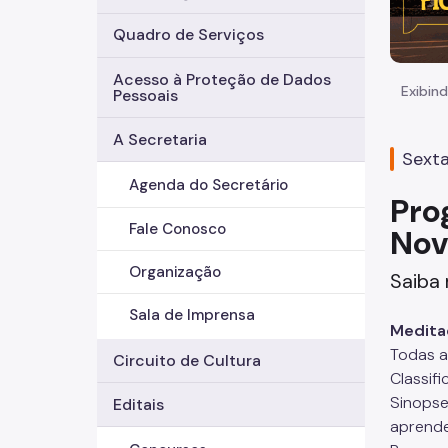
Quadro de Serviços
Acesso à Proteção de Dados
Exibind
Pessoais
A Secretaria
Sexta
Agenda do Secretário
Pro
Fale Conosco
No
Organização
Saiba 
Sala de Imprensa
Meditaç
Todas as
Circuito de Cultura
Classifi
Sinopse
Editais
aprende