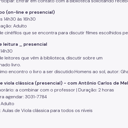
rticipar: Entrar em contato com a Biblioteca solicitando rec
o (on-line e presencial)
das 14h30 às 16h30
cação: Adulto
e cinéfilos que se encontra para discutir filmes escolhidos 
 leitura _ presencial
s 14h30
e leitores que vêm à biblioteca, discutir sobre um
nado livro.
imo encontro o livro a ser discutido:Homens ao sol, autor: Gh
e viola clássica (presencial) - com Antônio Carlos de Mel
horário: a combinar com o professor | Duração: 2 horas
ara agendar: 3031-7784
 Adulto
 Aulas de Viola clássica para todos os níveis