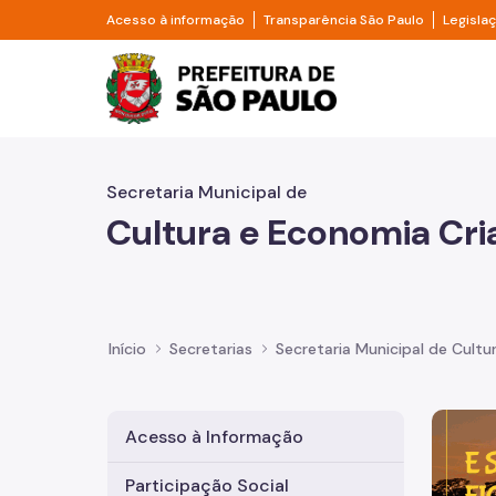
Pular para o Conteúdo principal
Divisor de acesso à informação
Divisor d
Acesso à informação
Transparência São Paulo
Legisla
Prefeitura de São Pa
Secretaria Municipal de
Cultura e Economia Cri
Início
Secretarias
Secretaria Municipal de Cultu
Imagem 
Acesso à Informação
Participação Social