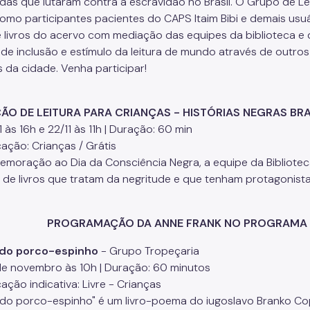
das que lutaram contra a escravidão no Brasil. O Grupo de Le
omo participantes pacientes do CAPS Itaim Bibi e demais usuár
de livros do acervo com mediação das equipes da biblioteca
de inclusão e estímulo da leitura de mundo através de outros 
s da cidade. Venha participar!
ÃO DE LEITURA PARA CRIANÇAS - HISTÓRIAS NEGRAS BRA
11 às 16h e 22/11 às 11h | Duração: 60 min
cação: Crianças / Grátis
moração ao Dia da Consciência Negra, a equipe da Biblioteca 
is de livros que tratam da negritude e que tenham protagonist
PROGRAMAÇÃO DA ANNE FRANK NO PROGRAMA 
 do porco-espinho
- Grupo Tropeçaria
de novembro às 10h | Duração: 60 minutos
cação indicativa: Livre - Crianças
 do porco-espinho" é um livro-poema do iugoslavo Branko Copi