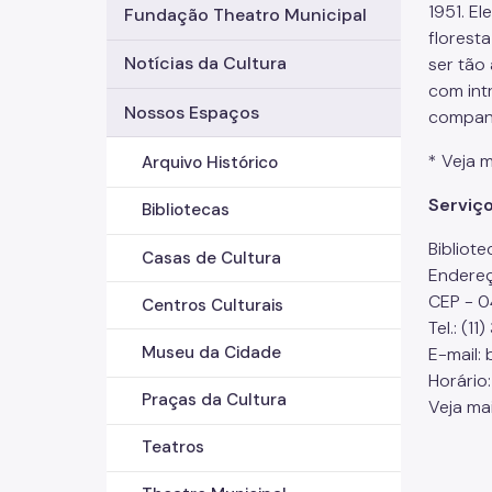
1951. E
Fundação Theatro Municipal
florest
Notícias da Cultura
ser tão
com int
Nossos Espaços
companh
* Veja 
Arquivo Histórico
Serviço
Bibliotecas
​​​​​​Bib
Casas de Cultura
Endereço
CEP - 0
Centros Culturais
Tel.: (1
Museu da Cidade
E-mail:
Horário:
Praças da Cultura
Veja ma
Teatros