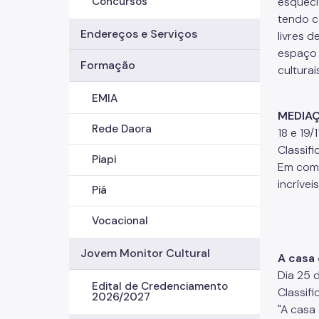
esqueci
Concursos
tendo c
Endereços e Serviços
livres 
espaço 
Formação
culturai
EMIA
MEDIAÇ
Rede Daora
18 e 19/
Classifi
Piapi
Em come
incríve
Piá
Vocacional
Jovem Monitor Cultural
A casa
Dia 25 
Edital de Credenciamento
Classifi
2026/2027
"A casa