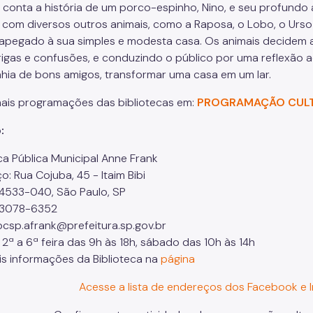
le conta a história de um porco-espinho, Nino, e seu profundo 
a com diversos outros animais, como a Raposa, o Lobo, o Urso
 apegado à sua simples e modesta casa. Os animais decidem 
rigas e confusões, e conduzindo o público por uma reflexão a
ia de bons amigos, transformar uma casa em um lar.
mais programações das bibliotecas em:
PROGRAMAÇÃO CULTU
:
lioteca Pública Municipal Anne Frank
: Rua Cojuba, 45 - Itaim Bibi
4533-040, São Paulo, SP
1) 3078-6352
 bcsp.afrank@prefeitura.sp.gov.br
 2ª a 6ª feira das 9h às 18h, sábado das 10h às 14h
is informações da Biblioteca na
página
Acesse a lista de endereços dos Facebook e I