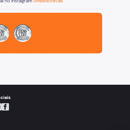
al no Instagram
SMBibliotecas
ciais
YouTube
do X
ne do Instagram
Icone do Facebook
Icone do Flickr