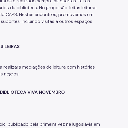
ituras é realizado sempre às quartas-feiras
ios da biblioteca. No grupo são feitas leituras
 e do CAPS. Nestes encontros, promovemos um
suportes, incluindo visitas a outros espaços
SILEIRAS
realizará mediações de leitura com histórias
as negros.
BIBLIOTECA VIVA NOVEMBRO
c, publicado pela primeira vez na Iugoslávia em