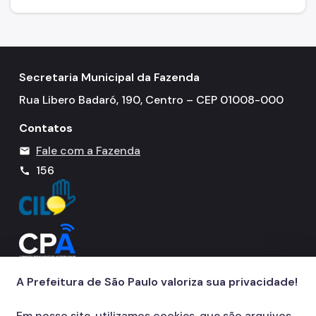
ITBI (Transmissão de Imóveis)
Nota Fiscal Paulistana
Operações de Crédito
Secretaria Municipal da Fazenda
Rua Libero Badaró, 190, Centro – CEP 01008-000
Outros Serviços e Orientações
Contatos
Pagamento de Tributos
Fale com a Fazenda
mail
Parcelamento de Tributos
156
call
Regularidade das UO's
SAV - Protocolo de serviços eletrônicos
Senha Web
Sistema de Movimentação Bancária (SIMBA)
A Prefeitura de São Paulo valoriza sua privacidade!
Simples Nacional (Supersimples)
Em nosso site, utilizamos cookies, que são arquivos