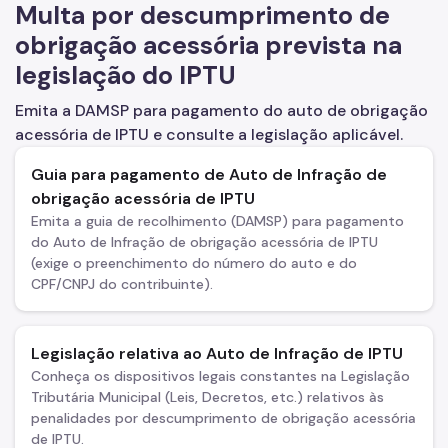
Contribuição de Melhoria
Multa por descumprimento de
obrigação acessória prevista na
DES-IF (Instituições Financeiras)
legislação do IPTU
Dipam (Declaração para o IPM)
Emita a DAMSP para pagamento do auto de obrigação
Dívida Ativa
acessória de IPTU e consulte a legislação aplicável.
DOC/DIMP (Meios de Pagamento)
Guia para pagamento de Auto de Infração de
obrigação acessória de IPTU
DUC (Demonstrativo Unificado)
Emita a guia de recolhimento (DAMSP) para pagamento
do Auto de Infração de obrigação acessória de IPTU
Imunidades e Isenções
(exige o preenchimento do número do auto e do
CPF/CNPJ do contribuinte).
Incentivos Fiscais Zona Leste
IPTU (Imposto Predial e Territorial)
Legislação relativa ao Auto de Infração de IPTU
Conheça os dispositivos legais constantes na Legislação
ISS (Imposto sobre Serviços)
Tributária Municipal (Leis, Decretos, etc.) relativos às
penalidades por descumprimento de obrigação acessória
ISS (Construção Civil)
de IPTU.