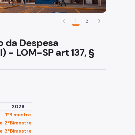
1
2
o da Despesa
) - LOM-SP art 137, §
2026
e
1ºBimestre
re
2ºBimestre
re
3ºBimestre