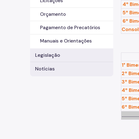
Licitações
4º Bim
5º Bim
Orçamento
6º Bim
Pagamento de Precatórios
Consol
Manuais e Orientações
Legislação
1° Bime
Notícias
2º Bim
3º Bim
4º Bim
5º Bim
6º Bim
..................