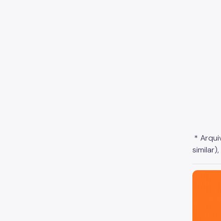
* Arqui
similar
São Paul