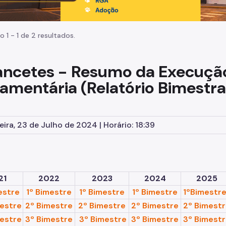
o 1 - 1 de 2 resultados.
ancetes -
Resumo da Execuçã
amentária (Relatório Bimestral
eira, 23 de Julho de 2024 | Horário: 18:39
21
2022
2023
2024
2025
estre
1º Bimestre
1º Bimestre
1º Bimestre
1ºBimestr
estre
2º Bimestre
2º Bimestre
2º Bimestre
2º Bimest
mestre
3º Bimestre
3º Bimestre
3º Bimestre
3º Bimest