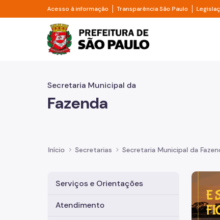
Pular para o Conteúdo principal
Divisor de acesso à informação
Divisor d
Acesso à informação
Transparência São Paulo
Legisla
Prefeitura de São Pa
Secretaria Municipal da
Fazenda
Início
Secretarias
Secretaria Municipal da Faze
Imagem 
Serviços e Orientações
Atendimento