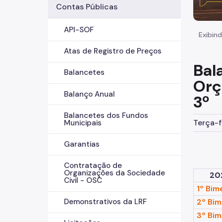
Contas Públicas
API-SOF
Exibind
Atas de Registro de Preços
Bal
Balancetes
Orç
Balanço Anual
3º
Balancetes dos Fundos
Terça-f
Municipais
Garantias
Contratação de
Organizações da Sociedade
20
Civil - OSC
1º Bim
2º Bim
Demonstrativos da LRF
3º Bi