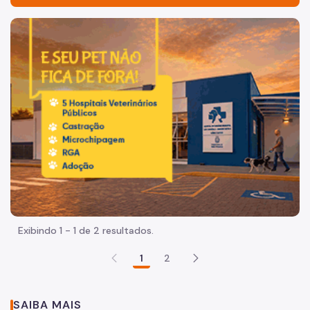
Acesso à Informação
Imagem de um cachorro caramelo e uma gata rajada, olha
Participação Social
Quadro de Serviços
Proteção de Dados Pessoais
Agenda do Secretário
A Secretaria
Equipe
Legislação Municipal
Exibindo 1 - 1 de 2 resultados.
Planejamento e Eficiência
1
2
Programa de Metas
Orçamento
SAIBA MAIS