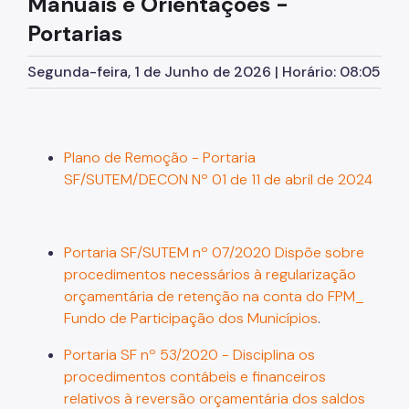
Manuais e Orientações -
Licitações
Portarias
Orçamento
Segunda-feira, 1 de Junho de 2026 | Horário: 08:05
Pagamento de Precatórios
Manuais e Orientações
Plano de Remoção - Portaria
Legislação
SF/SUTEM/DECON Nº 01 de 11 de abril de 2024
Notícias
Portaria SF/SUTEM nº 07/2020 Dispõe sobre
procedimentos necessários à regularização
orçamentária de retenção na conta do FPM_
Fundo de Participação dos Municípios
.
Portaria SF nº 53/2020 - Disciplina os
procedimentos contábeis e financeiros
relativos à reversão orçamentária dos saldos