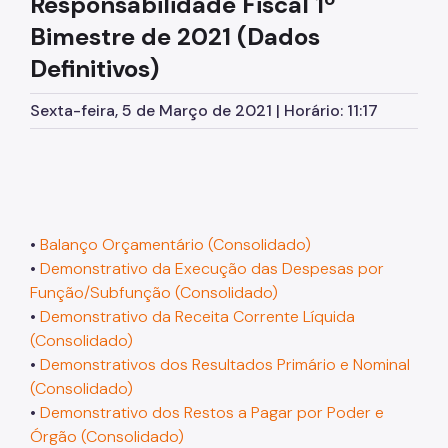
Responsabilidade Fiscal
1º
Licitações
Bimestre de 2021 (Dados
Orçamento
Definitivos)
Pagamento de Precatórios
Sexta-feira, 5 de Março de 2021 | Horário: 11:17
Manuais e Orientações
Legislação
Notícias
•
Balanço Orçamentário (Consolidado)
•
Demonstrativo da Execução das Despesas por
Função/Subfunção (Consolidado)
•
Demonstrativo da Receita Corrente Líquida
(Consolidado)
•
Demonstrativos dos Resultados Primário e Nominal
(Consolidado)
•
Demonstrativo dos Restos a Pagar por Poder e
Órgão (Consolidado)