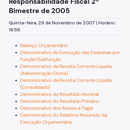
Responsabilidade Fiscal
2º
Licitações
Bimestre de 2005
Orçamento
Quinta-feira, 29 de Novembro de 2007 | Horário:
Pagamento de Precatórios
16:56
Manuais e Orientações
Balanço Orçamentário
Legislação
Demonstrativo da Execução das Despesas por
Função/Subfunção
Notícias
Demonstrativo da Receita Corrente Líquida
(Administração Direta)
Demonstrativo da Receita Corrente Líquida
(Consolidado)
Demonstrativo do Resultado Nominal
Demonstrativo do Resultado Primário
Demonstrativo dos Restos a Pagar
Demonstrativo do Relatório Resumido da
Execução Orçamentária