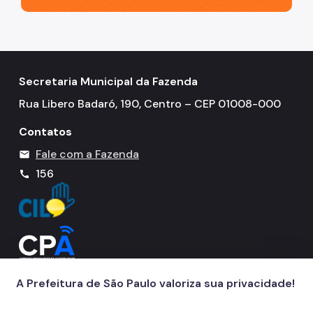
Secretaria Municipal da Fazenda
Rua Libero Badaró, 190, Centro – CEP 01008-000
Contatos
Fale com a Fazenda
mail
156
call
A Prefeitura de São Paulo valoriza sua privacidade!