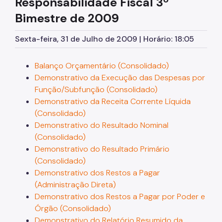
Responsabilidade Fiscal
3º
Licitações
Bimestre de 2009
Orçamento
Sexta-feira, 31 de Julho de 2009 | Horário: 18:05
Pagamento de Precatórios
Balanço Orçamentário (Consolidado)
Manuais e Orientações
Demonstrativo da Execução das Despesas por
Legislação
Função/Subfunção (Consolidado)
Demonstrativo da Receita Corrente Líquida
Notícias
(Consolidado)
Demonstrativo do Resultado Nominal
(Consolidado)
Demonstrativo do Resultado Primário
(Consolidado)
Demonstrativo dos Restos a Pagar
(Administração Direta)
Demonstrativo dos Restos a Pagar por Poder e
Órgão (Consolidado)
Demonstrativo do Relatório Resumido da