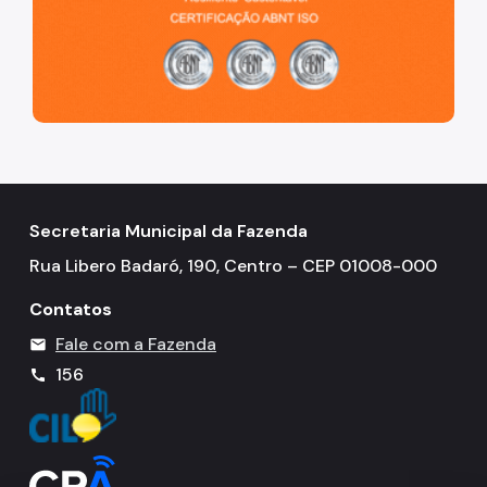
Secretaria Municipal da Fazenda
Rua Libero Badaró, 190, Centro – CEP 01008-000
Contatos
Fale com a Fazenda
mail
156
call