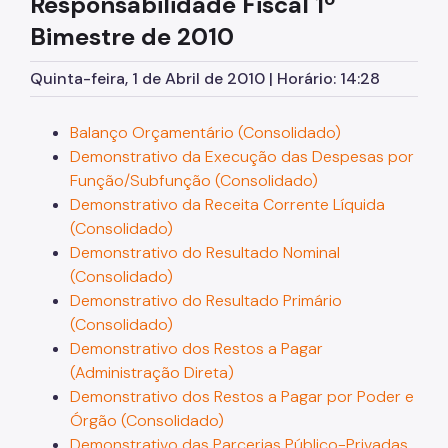
Responsabilidade Fiscal
1º
Licitações
Bimestre de 2010
Orçamento
Quinta-feira, 1 de Abril de 2010 | Horário: 14:28
Pagamento de Precatórios
Balanço Orçamentário (Consolidado)
Manuais e Orientações
Demonstrativo da Execução das Despesas por
Legislação
Função/Subfunção (Consolidado)
Demonstrativo da Receita Corrente Líquida
Notícias
(Consolidado)
Demonstrativo do Resultado Nominal
(Consolidado)
Demonstrativo do Resultado Primário
(Consolidado)
Demonstrativo dos Restos a Pagar
(Administração Direta)
Demonstrativo dos Restos a Pagar por Poder e
Órgão (Consolidado)
Demonstrativo das Parcerias Público-Privadas