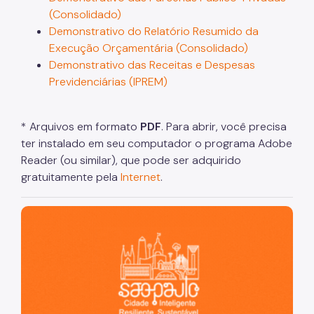
(Consolidado)
Demonstrativo do Relatório Resumido da
Execução Orçamentária (Consolidado)
Demonstrativo das Receitas e Despesas
Previdenciárias (IPREM)
* Arquivos em formato
PDF
. Para abrir, você precisa
ter instalado em seu computador o programa Adobe
Reader (ou similar), que pode ser adquirido
gratuitamente pela
Internet
.
São Paulo, cidade inteligente, resiliente e sustentável