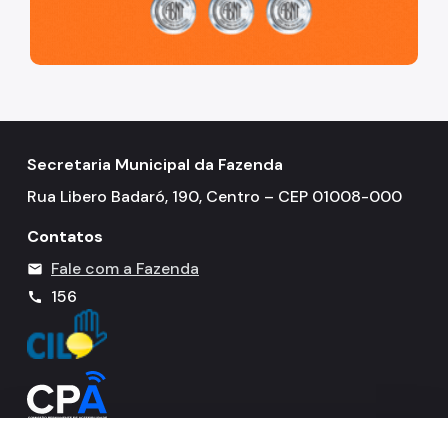
Secretaria Municipal da Fazenda
Rua Libero Badaró, 190, Centro – CEP 01008-000
Contatos
Fale com a Fazenda
mail
156
call