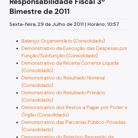
Responsabilidade Fiscal
3º
Licitações
Bimestre de 2011
Orçamento
Sexta-feira, 29 de Julho de 2011 | Horário: 10:57
Pagamento de Precatórios
Balanço Orçamentário (Consolidado)
Manuais e Orientações
Demonstrativo da Execução das Despesas por
Legislação
Função/Subfunção (Consolidado)
Demonstrativo da Receita Corrente Líquida
Notícias
(Consolidado)
Demonstrativo do Resultado Nominal
(Consolidado)
Demonstrativo do Resultado Primário
(Consolidado)
Demonstrativo dos Restos a Pagar por Poder e
Órgão (Consolidado)
Demonstrativo das Parcerias Público-Privadas
(Consolidado)
Demonstrativo do Relatório Resumido da