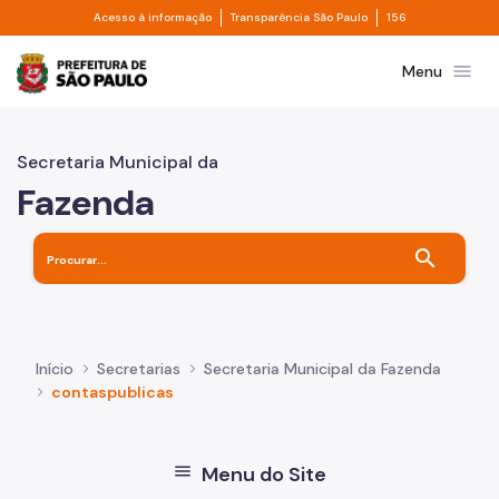
Divisor de acesso à informação
Divisor de transpa
Pular para o Conteúdo principal
Acesso à informação
Transparência São Paulo
156
Prefeitura de São Paulo
menu
Menu
Secretaria Municipal da
Fazenda
search
Início
Secretarias
Secretaria Municipal da Fazenda
contaspublicas
menu
Menu do Site