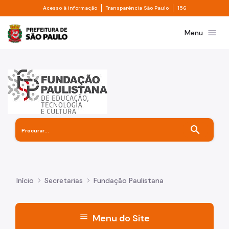
Divisor de acesso à informação
Divisor de transpa
Pular para o Conteúdo principal
Acesso à informação
Transparência São Paulo
156
Prefeitura de São Paulo
menu
Menu
search
Início
Secretarias
Fundação Paulistana
menu
Menu do Site