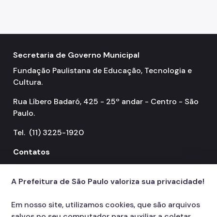
Secretaria de Governo Municipal
Fundação Paulistana de Educação, Tecnologia e
Cultura.
Rua Líbero Badaró, 425 - 25º andar - Centro - São
Paulo.
Tel. (11) 3225-1920
Contatos
156
call
A Prefeitura de São Paulo valoriza sua privacidade!
Em nosso site, utilizamos cookies, que são arquivos
salvos no seu computador para auxiliar a coletar