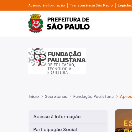
Pular para o Conteúdo principal
Divisor de acesso à informação
Divisor d
Acesso à informação
Transparência São Paulo
Legisla
Prefeitura de São Pa
Início
Secretarias
Fundação Paulistana
Apre
Imagem 
Acesso à Informação
Participação Social