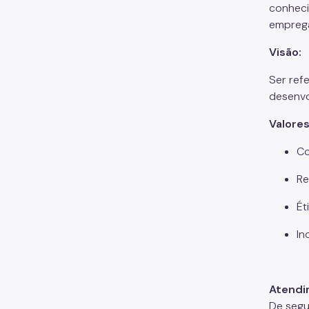
conhec
emprega
Visão:
Ser ref
desenvo
Valores
Co
Re
Ét
In
Atendi
De segu