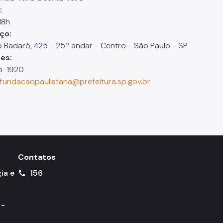
:
18h
ço:
ro Badaró, 425 - 25º andar - Centro - São Paulo - SP
es:
25-1920
fundacaopaulistana@prefeitura.sp.gov.br
Contatos
ia e
156
call
 -