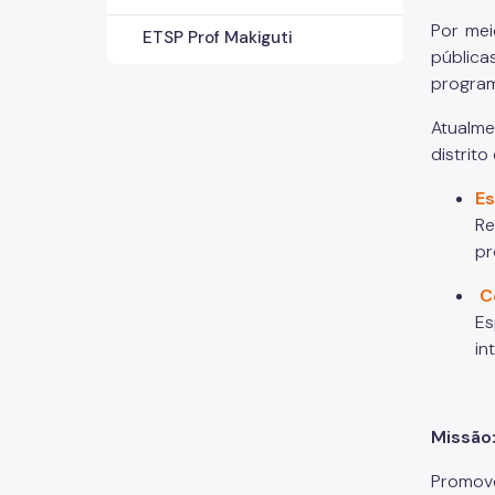
Por mei
ETSP Prof Makiguti
públic
program
Atualme
distrito
Es
Re
pr
C
Es
in
Missão
Promov