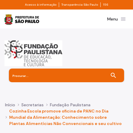
Divisor de acesso à informação
Divisor de transpa
Pular para o Conteúdo principal
Acesso à informação
Transparência São Paulo
156
Prefeitura de São Paulo
menu
Menu
search
Início
Secretarias
Fundação Paulistana
Cozinha Escola promove oficina de PANC no Dia
Mundial da Alimentação: Conhecimento sobre
Plantas Alimentícias Não Convencionais e seu cultivo