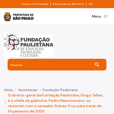
Divisor de acesso à informação
Divisor de transpa
Pular para o Conteúdo principal
Acesso à informação
Transparência São Paulo
156
Prefeitura de São Paulo
menu
Menu
search
Início
Secretarias
Fundação Paulistana
O diretor-geral da Fundação Paulistana, Diogo Telles,
e o chefe de gabinete, Pedro Nepomuceno, se
reuniram com o vereador Sidney Cruz para tratar do
Orçamento de 2025