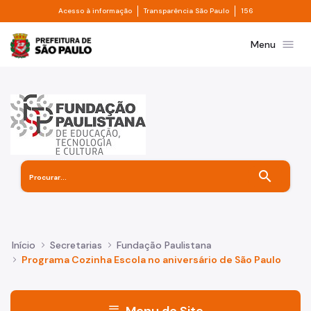
Divisor de acesso à informação
Divisor de transpa
Pular para o Conteúdo principal
Acesso à informação
Transparência São Paulo
156
Prefeitura de São Paulo
menu
Menu
search
Início
Secretarias
Fundação Paulistana
Programa Cozinha Escola no aniversário de São Paulo
menu