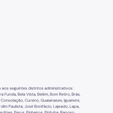
aos seguintes distritos administrativos:
a Funda, Bela Vista, Belém, Bom Retiro, Brás,
 Consolação, Cursino, Guaianases, Iguatemi,
rdim Paulista, José Bonifácio, Lajeado, Lapa,
izes, Perus, Pinheiros, Pirituba, Raposo