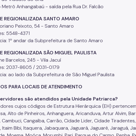
 Metrô Anhangabaú - saída pela Rua Dr. Falcão
E REGIONALIZADA SANTO AMARO
loriano Peixoto, 54 - Santo Amaro
es: 5548-4371
cia: 1º andar da Subprefeitura de Santo Amaro
E REGIONALIZADA SÃO MIGUEL PAULISTA
e Barcelos, 245 - Vila Jacuí
es: 2037-8605 / 2031-0179
cia: ao lado da Subprefeitura de São Miguel Paulista
IOS PARA LOCAIS DE ATENDIMENTO
ervidores são atendidos pela Unidade Patriarca?
idores cujos códigos de Estrutura Hierárquica (EH) pertencem 
a, Alto de Pinheiros, Anhanguera, Aricanduva, Artur Alvim, Barr
, Cambuci, Cangaíba, Carrão, Cidade Lider, Cidade Tiradentes,
, Itaim Bibi, Itaquera, Jabaquara, Jaguará, Jaguaré, Jaraguá, Ja
de, Moema, Moóca, Morumbi, Pari, Parque do Carmo, Penha, Perd