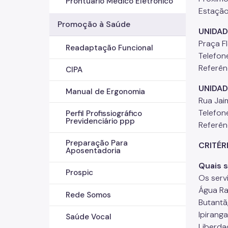
Prontuário Médico Eletrônico
Estação
Promoção à Saúde
UNIDAD
Praça F
Readaptação Funcional
Telefon
Referên
CIPA
UNIDAD
Manual de Ergonomia
Rua Jaim
Telefon
Perfil Profissiográfico
Previdenciário ppp
Referên
Preparação Para
CRITÉR
Aposentadoria
Quais s
Prospic
Os serv
Água Ras
Rede Somos
Butantã
Ipiranga
Saúde Vocal
Liberda