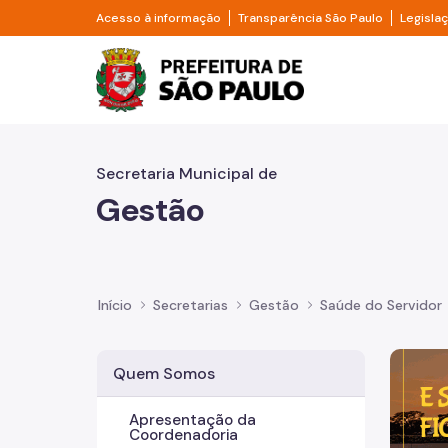
Pular para o Conteúdo principal
Divisor de acesso à informação
Divisor d
Acesso à informação
Transparência São Paulo
Legisla
Prefeitura de São Pa
Secretaria Municipal de
Gestão
Início
Secretarias
Gestão
Saúde do Servidor
Imagem 
Quem Somos
Apresentação da
Coordenadoria