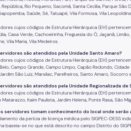
, República, Rio Pequeno, Sacomã, Santa Cecília, Parque São
Sapopemba, Saúde, Sé, Tatuapé, Vila Formosa, Vila Leopoldina, V
idores cujos códigos de Estrutura Hierárquica (EH) pertencem 
ndia, Casa Verde, Cachoeirinha, Freguesia do Ó, Jaçanã, Limão
e, Vila Maria, Vila Medeiros.
servidores são atendidos pela Unidade Santo Amaro?
idores cujos códigos de Estrutura Hierárquica (EH) pertencem 
elo, Campo Grande, Campo Limpo, Capão Redondo, Cidade Ade
Jardim São Luiz, Marsilac, Parelheiros, Santo Amaro, Socorro 
ervidores são atendidos pela Unidade Regionalizada de 
idores cujos códigos de Estrutura Hierárquica (EH) pertencem 
 Matarazzo, Itaim Paulista, Jardim Helena, Ponte Rasa, São Migu
s servidores tomam conhecimento do local onde serão 
amento da perícia de licença médica pelo SIGPEC-DESS indic
ma baseia-se no que está descrito no campo Distrito do SIGP