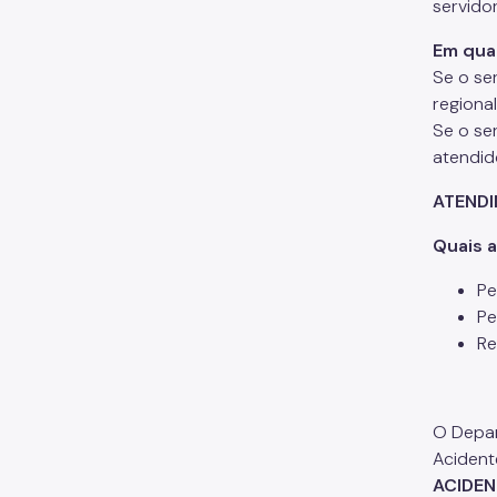
servido
Em qua
Se o se
regiona
Se o se
atendid
ATENDI
Quais 
Pe
Pe
Re
O Depar
Acident
ACIDEN