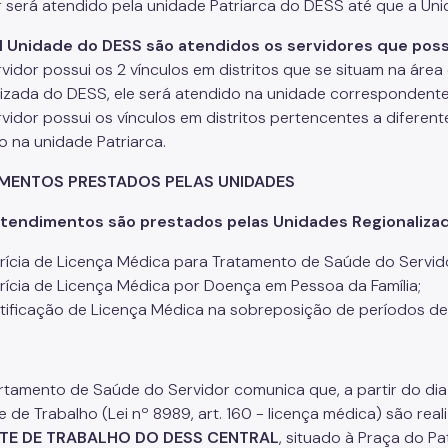
r será atendido pela unidade Patriarca do DESS até que a Un
l Unidade do DESS são atendidos os servidores que pos
rvidor possui os 2 vínculos em distritos que se situam na á
lizada do DESS, ele será atendido na unidade correspondente
rvidor possui os vínculos em distritos pertencentes a diferen
o na unidade Patriarca.
MENTOS PRESTADOS PELAS UNIDADES
atendimentos são prestados pelas Unidades Regionaliza
rícia de Licença Médica para Tratamento de Saúde do Servid
rícia de Licença Médica por Doença em Pessoa da Família;
tificação de Licença Médica na sobreposição de períodos d
tamento de Saúde do Servidor comunica que, a partir do dia 18
e de Trabalho (Lei nº 8989, art. 160 - licença médica) são rea
TE DE TRABALHO DO DESS CENTRAL
, situado à Praça do Pa