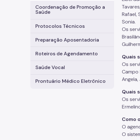
Tavares
Coordenação de Promoção a
Saúde
Rafael, 
Sonia.
Protocolos Técnicos
Os serv
Brasilâ
Preparação Aposentadoria
Guilherm
Roteiros de Agendamento
Quais 
Os serv
Saúde Vocal
Campo B
Angela, 
Prontuário Médico Eletrônico
Quais s
Os serv
Ermelino
Como o
O agend
O siste