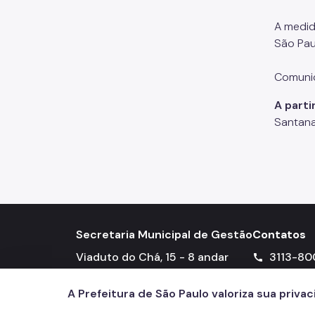
A medid
São Pau
Comunic
A parti
Santana
Secretaria Municipal de Gestão
Contatos
Viaduto do Chá, 15 - 8 andar
3113-80
call
Edifício Matarazzo - Centro
A Prefeitura de São Paulo valoriza sua priva