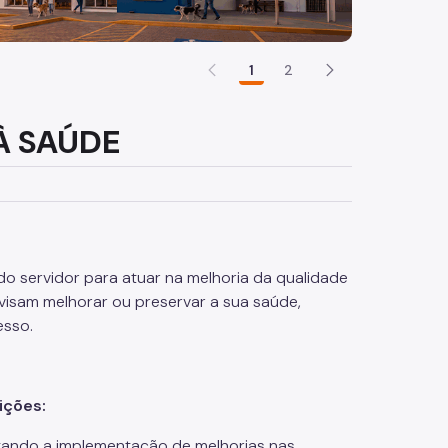
1
2
 SAÚDE
do servidor para atuar na melhoria da qualidade
 visam melhorar ou preservar a sua saúde,
esso.
ições:
entando a implementação de melhorias nas