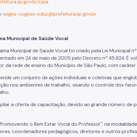
feitura.sp.gov.br/cipa
o:
seges-cogess-educ@prefeitura.sp.gov.br
ma Municipal de Saúde Vocal
ama Municipal de Saúde Vocal foi criado pela Lei Municipal nº 
entado em 24 de maio de 2005 pelo Decreto nº 45.924. É volt
r da rede de ensino do Município de São Paulo, com caráter
nde um conjunto de ações individuais e coletivas que englo
nção nos ambientes de trabalho, visando o controle dos fatore
alho.
pliar a oferta de capacitação, devido ao grande número de p
Promovendo o Bem Estar Vocal do Professor", na modalidade 
ores, coordenadores pedagógicos, diretores e outros profis