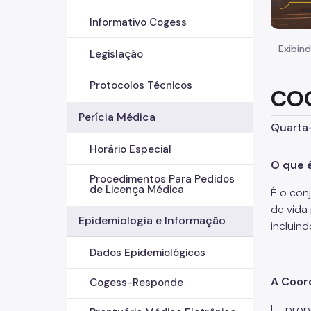
Informativo Cogess
Exibind
Legislação
Protocolos Técnicos
CO
Perícia Médica
Quarta-
Horário Especial
O que 
Procedimentos Para Pedidos
de Licença Médica
É o con
de vida
Epidemiologia e Informação
incluin
Dados Epidemiológicos
A Coor
Cogess-Responde
I – pro