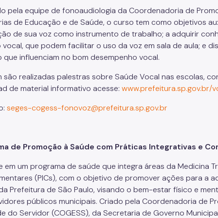
do pela equipe de fonoaudiologia da Coordenadoria de Pro
rias de Educação e de Saúde, o curso tem como objetivos aux
ão de sua voz como instrumento de trabalho; a adquirir con
 vocal, que podem facilitar o uso da voz em sala de aula; e d
o que influenciam no bom desempenho vocal.
são realizadas palestras sobre Saúde Vocal nas escolas, con
d de material informativo acesse:
www.prefeitura.sp.gov.br/v
o:
seges-cogess-fonovoz@prefeitura.sp.gov.br
ma de Promoção à Saúde com Práticas Integrativas e C
e em um programa de saúde que integra áreas da Medicina Tra
entares (PICs), com o objetivo de promover ações para a ad
da Prefeitura de São Paulo, visando o bem-estar físico e men
vidores públicos municipais. Criado pela Coordenadoria d
e do Servidor (COGESS), da Secretaria de Governo Municipal