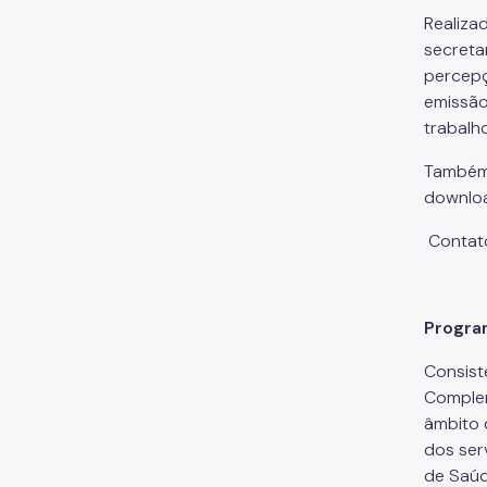
Realiza
secreta
percepç
emissão
trabalh
Também 
downloa
Contat
Progra
Consist
Complem
âmbito 
dos ser
de Saúd