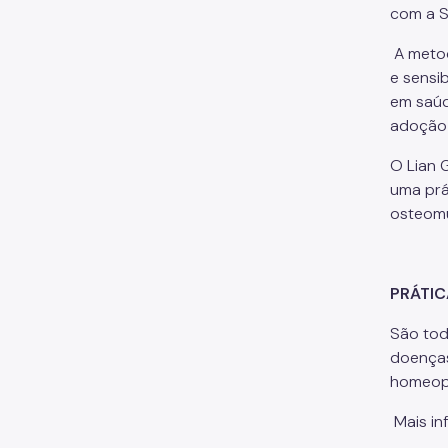
com a S
A metod
e sensi
em saúd
adoção 
O Lian 
uma prá
osteomu
PRÁTIC
São tod
doenças
homeopa
Mais i