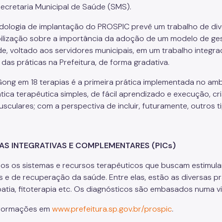
ecretaria Municipal de Saúde (SMS).
ologia de implantação do PROSPIC prevê um trabalho de divu
bilização sobre a importância da adoção de um modelo de ges
e, voltado aos servidores municipais, em um trabalho integra
das práticas na Prefeitura, de forma gradativa.
Gong em 18 terapias é a primeira prática implementada no am
tica terapêutica simples, de fácil aprendizado e execução, c
sculares; com a perspectiva de incluir, futuramente, outros ti
AS INTEGRATIVAS E COMPLEMENTARES (PICs)
os os sistemas e recursos terapêuticos que buscam estimul
 e de recuperação da saúde. Entre elas, estão as diversas p
tia, fitoterapia etc. Os diagnósticos são embasados numa v
nformações em
www.prefeitura.sp.gov.br/prospic
.