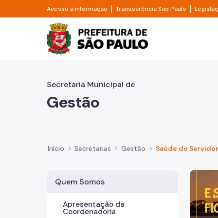
Pular para o Conteúdo principal
Divisor de acesso à informação
Divisor d
Acesso à informação
Transparência São Paulo
Legisla
Prefeitura de São Pa
Secretaria Municipal de
Gestão
Início
Secretarias
Gestão
Saúde do Servido
Imagem 
Quem Somos
Apresentação da
Coordenadoria