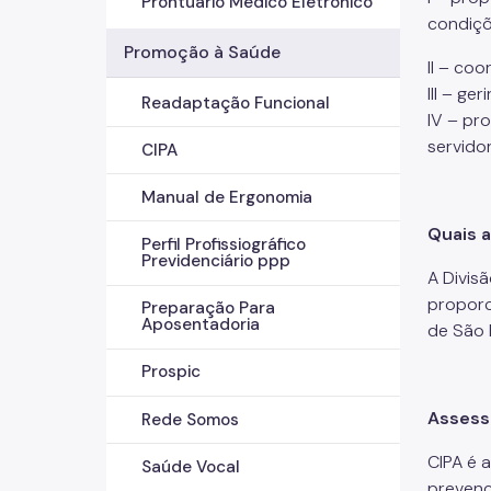
Prontuário Médico Eletrônico
condiçõ
Promoção à Saúde
II – co
III – g
Readaptação Funcional
IV – pr
servidor
CIPA
Manual de Ergonomia
Quais 
Perfil Profissiográfico
Previdenciário ppp
A Divis
proporc
Preparação Para
Aposentadoria
de São 
Prospic
Assess
Rede Somos
CIPA é 
Saúde Vocal
prevenç