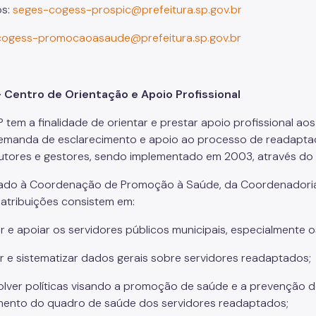
os:
seges-cogess-prospic@prefeitura.sp.gov.br
cogess-promocaoasaude@prefeitura.sp.gov.br
 Centro de Orientação e Apoio Profissional
tem a finalidade de orientar e prestar apoio profissional ao
emanda de esclarecimento e apoio ao processo de readaptaç
cutores e gestores, sendo implementado em 2003, através do
lado à Coordenação de Promoção à Saúde, da Coordenadori
 atribuições consistem em:
r e apoiar os servidores públicos municipais, especialmente 
r e sistematizar dados gerais sobre servidores readaptados;
lver políticas visando a promoção de saúde e a prevenção 
ento do quadro de saúde dos servidores readaptados;