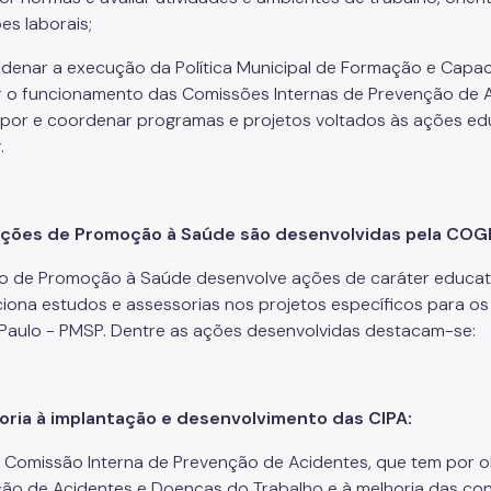
es laborais;
ordenar a execução da Política Municipal de Formação e Capac
erir o funcionamento das Comissões Internas de Prevenção de A
opor e coordenar programas e projetos voltados às ações ed
.
ações de Promoção à Saúde são desenvolvidas pela CO
ão de Promoção à Saúde desenvolve ações de caráter educat
iona estudos e assessorias nos projetos específicos para os 
Paulo - PMSP. Dentre as ações desenvolvidas destacam-se:
oria à implantação e desenvolvimento das CIPA:
a Comissão Interna de Prevenção de Acidentes, que tem por ob
ão de Acidentes e Doenças do Trabalho e à melhoria das con