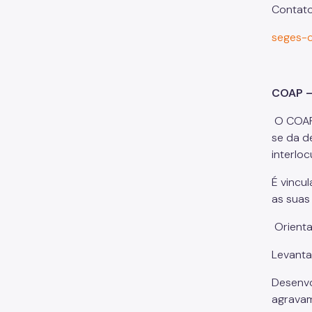
Contat
seges-
COAP –
O COAP 
se da d
interlo
É vincu
as suas
Orienta
Levanta
Desenvo
agravam