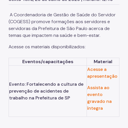
Prontuário Médico Eletrônico
A Coordenadoria de Gestão de Saúde do Servidor
Promoção à Saúde
(COGESS) promove formações aos servidores e
Readaptação Funcional
servidoras da Prefeitura de São Paulo acerca de
temas que impactem na saúde e bem-estar.
CIPA
Acesse os materiais disponibilizados:
Manual de Ergonomia
Perfil Profissiográfico Previdenciário ppp
Eventos/capacitações
Material
Acesse a
Preparação Para Aposentadoria
apresentação
Prospic
Evento: Fortalecendo a cultura de
Assista ao
prevenção de acidentes de
Rede Somos
evento
trabalho na Prefeitura de SP
gravado na
Saúde Vocal
íntegra
Coordenação de Promoção a Saúde
Protocolos Técnicos