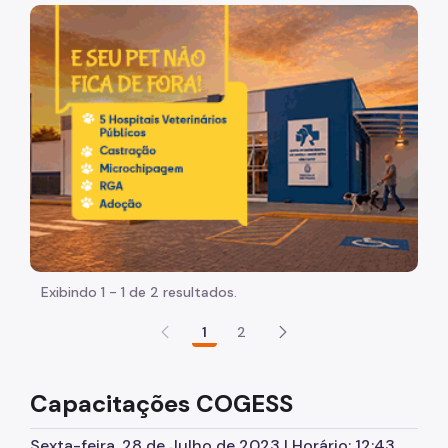
Quem Somos
Imagem de um cachorro caramelo e uma gata rajada, ol
Apresentação da Coordenadoria
Informativo Cogess
Legislação
Protocolos Técnicos
Perícia Médica
Horário Especial
Exibindo 1 - 1 de 2 resultados.
Procedimentos Para Pedidos de Licença Médica
1
2
Epidemiologia e Informação
Dados Epidemiológicos
Capacitações COGESS
Cogess-Responde
Sexta-feira, 28 de Julho de 2023 | Horário: 12:43