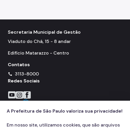
Preparação Aposentadoria
Roteiros de Agendamento
Saúde Vocal
Secretaria Municipal de Gestão
Viaduto do Chá, 15 - 8 andar
Prontuário Médico Eletrônico
Edifício Matarazzo - Centro
Contatos
3113-8000
call
Redes Sociais
Icone do YouTube
Icone do Instagram
Icone do Facebook
A Prefeitura de São Paulo valoriza sua privacidade!
Em nosso site, utilizamos cookies, que são arquivos